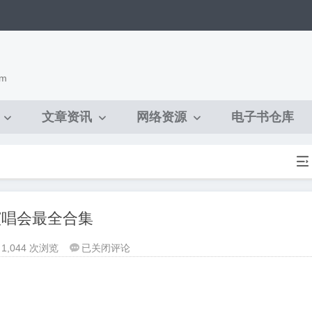
om
文章资讯
网络资源
电子书仓库

演唱会最全合集
张
1,044 次浏览
已关闭评论

国
荣：
影