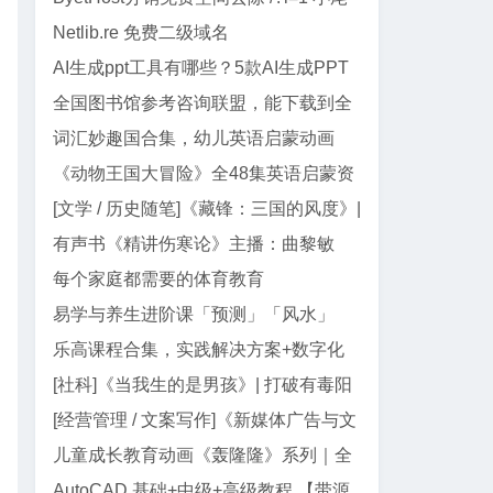
巴代码
Netlib.re 免费二级域名
AI生成ppt工具有哪些？5款AI生成PPT
工具盘点
全国图书馆参考咨询联盟，能下载到全
网99%电子书
词汇妙趣国合集，幼儿英语启蒙动画
《动物王国大冒险》全48集英语启蒙资
源｜动画+儿歌+音频+电影版
[文学 / 历史随笔]《藏锋：三国的风度》|
郭德纲三国智慧与处世真经
有声书《精讲伤寒论》主播：曲黎敏
【全138集】
每个家庭都需要的体育教育
易学与养生进阶课「预测」「风水」
「面相」迷罗授课
乐高课程合集，实践解决方案+数字化
教学资源
[社科]《当我生的是男孩》| 打破有毒阳
刚气质的女性主义养育指南
[经营管理 / 文案写作]《新媒体广告与文
案写作》| AI 时代文案创作指南
儿童成长教育动画《轰隆隆》系列｜全
20部213集，覆盖工程/交通...
AutoCAD 基础+中级+高级教程 【带源