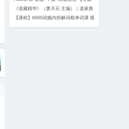
码课件】
《道藏精华》（萧天石 主编）｜道家典
籍珍藏集
【课程】6000词频内拆解词根单词课 视
频+讲义