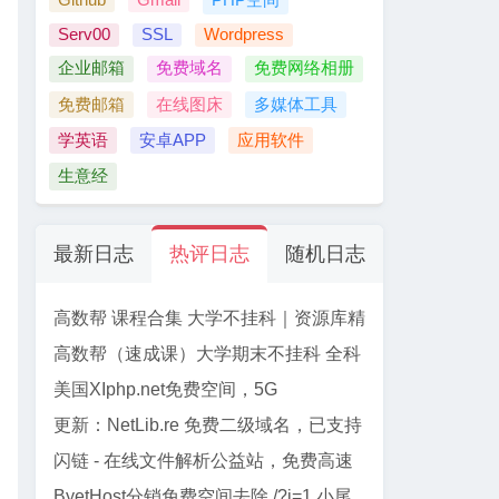
Serv00
SSL
Wordpress
企业邮箱
免费域名
免费网络相册
免费邮箱
在线图床
多媒体工具
学英语
安卓APP
应用软件
生意经
最新日志
热评日志
随机日志
高数帮 课程合集 大学不挂科｜资源库精
选
高数帮（速成课）大学期末不挂科 全科
资源合集 【61门】
美国XIphp.net免费空间，5G
PHP+Mysql, 免费SSL, Cpanel面板
更新：NetLib.re 免费二级域名，已支持
加入CF管理
闪链 - 在线文件解析公益站，免费高速
下载百度网盘文件
ByetHost分销免费空间去除 /?i=1 小尾