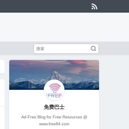


免费巴士
Ad-Free Blog for Free Resources @
www.free84.com