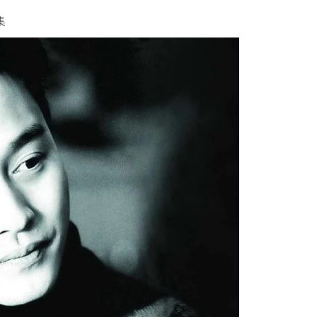
视、
歌
集
曲、
纪
录
片、
演
唱
会
最
全
合
集