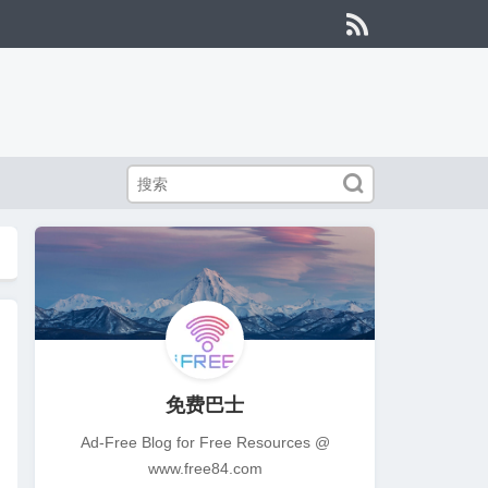


免费巴士
Ad-Free Blog for Free Resources @
www.free84.com