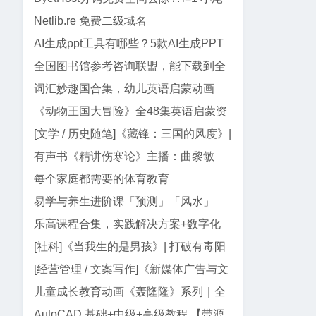
巴代码
Netlib.re 免费二级域名
AI生成ppt工具有哪些？5款AI生成PPT
工具盘点
全国图书馆参考咨询联盟，能下载到全
网99%电子书
词汇妙趣国合集，幼儿英语启蒙动画
《动物王国大冒险》全48集英语启蒙资
源｜动画+儿歌+音频+电影版
[文学 / 历史随笔]《藏锋：三国的风度》|
郭德纲三国智慧与处世真经
有声书《精讲伤寒论》主播：曲黎敏
【全138集】
每个家庭都需要的体育教育
易学与养生进阶课「预测」「风水」
「面相」迷罗授课
乐高课程合集，实践解决方案+数字化
教学资源
[社科]《当我生的是男孩》| 打破有毒阳
刚气质的女性主义养育指南
[经营管理 / 文案写作]《新媒体广告与文
案写作》| AI 时代文案创作指南
儿童成长教育动画《轰隆隆》系列｜全
20部213集，覆盖工程/交通...
AutoCAD 基础+中级+高级教程 【带源