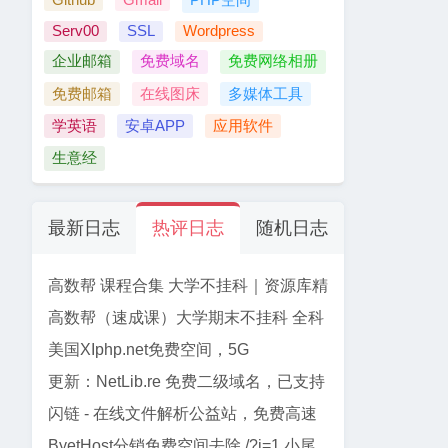
Serv00
SSL
Wordpress
企业邮箱
免费域名
免费网络相册
免费邮箱
在线图床
多媒体工具
学英语
安卓APP
应用软件
生意经
最新日志
热评日志
随机日志
高数帮 课程合集 大学不挂科｜资源库精
选
高数帮（速成课）大学期末不挂科 全科
资源合集 【61门】
美国XIphp.net免费空间，5G
PHP+Mysql, 免费SSL, Cpanel面板
更新：NetLib.re 免费二级域名，已支持
加入CF管理
闪链 - 在线文件解析公益站，免费高速
下载百度网盘文件
ByetHost分销免费空间去除 /?i=1 小尾