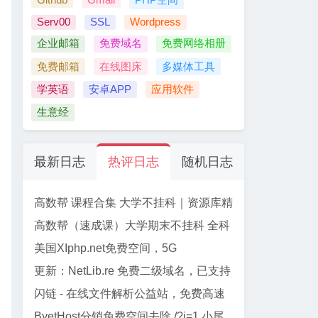
Serv00
SSL
Wordpress
企业邮箱
免费域名
免费网络相册
免费邮箱
在线图床
多媒体工具
学英语
安卓APP
应用软件
生意经
最新日志
热评日志
随机日志
高数帮 课程合集 大学不挂科｜资源库精
选
高数帮（速成课）大学期末不挂科 全科
资源合集 【61门】
美国XIphp.net免费空间，5G
PHP+Mysql, 免费SSL, Cpanel面板
更新：NetLib.re 免费二级域名，已支持
加入CF管理
闪链 - 在线文件解析公益站，免费高速
下载百度网盘文件
ByetHost分销免费空间去除 /?i=1 小尾