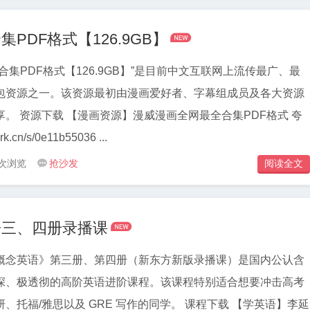

DF格式【126.9GB】
合集PDF格式【126.9GB】”是目前中文互联网上流传最广、最
包资源之一。该资源最初由漫画爱好者、字幕组成员及各大资源
PDF格式 夸
k.cn/s/0e11b55036 ...
 次浏览
抢沙发
阅读全文


语三、四册录播课
概念英语》第三册、第四册（新东方新版录播课）是国内公认含
深、极透彻的高阶英语进阶课程。该课程特别适合想要冲击高考
雅思以及 GRE 写作的同学。 课程下载 【学英语】李延