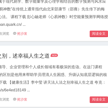
属于现代易学、数字能量学及心理学相结合的数字预测与风水应
易神数”在传统上通常指代由北宋邵康节（邵雍）先生传下的⁠梅
时空能量预测学网络授
an.quark.cn/ ...
 次浏览
抢沙发
阅读全文


之别，述幸福人生之道
辅导、企业管理和个人成长领域有着极深的造诣。在这门课程
法”的区别是他用来帮助学员理清人生困惑、升级认知底层逻辑的核
n/s/6e4ed18149 ...
 次浏览
抢沙发
阅读全文
