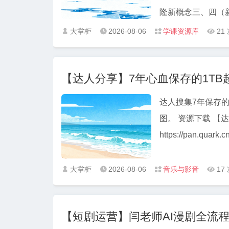
大掌柜
2026-08-06
学课资源库
21




【达人分享】7年心血保存的1T
达人搜集7年保存的
图。 资源下载 【达人分享】达人7年保存的1TB超高清美女街拍套图 夸克：
https://pan.quark.
大掌柜
2026-08-06
音乐与影音
17




【短剧运营】闫老师AI漫剧全流