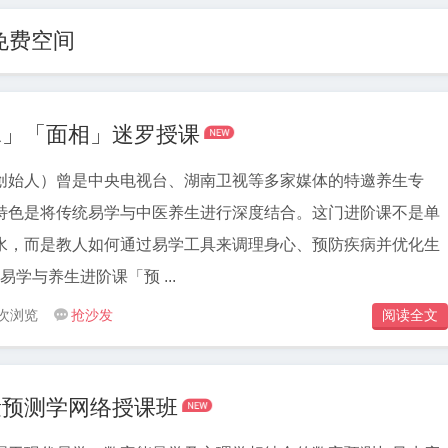
流量免费空间

水」「面相」迷罗授课
堂创始人）曾是中央电视台、湖南卫视等多家媒体的特邀养生专
特色是将传统易学与中医养生进行深度结合。这门进阶课不是单
水，而是教人如何通过易学工具来调理身心、预防疾病并优化生
活环境。 课程下载 易学与养生进阶课「预 ...
 次浏览
抢沙发
阅读全文


量预测学网络授课班