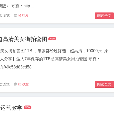
隆新概念三、四（新版） 夸克：http ...
 次浏览
抢沙发
阅读全文


B超高清美女街拍套图
美女街拍套图1TB ，每张都经过筛选，超高清，10000张+原
cn/s/49c53d83cd58
 次浏览
抢沙发
阅读全文


程运营教学