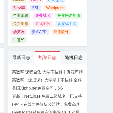
Serv00
SSL
Wordpress
企业邮箱
免费域名
免费网络相册
免费邮箱
在线图床
多媒体工具
学英语
安卓APP
应用软件
生意经
最新日志
热评日志
随机日志
高数帮 课程合集 大学不挂科｜资源库精
选
高数帮（速成课）大学期末不挂科 全科
资源合集 【61门】
美国XIphp.net免费空间，5G
PHP+Mysql, 免费SSL, Cpanel面板
更新：NetLib.re 免费二级域名，已支持
加入CF管理
闪链 - 在线文件解析公益站，免费高速
下载百度网盘文件
ByetHost分销免费空间去除 /?i=1 小尾