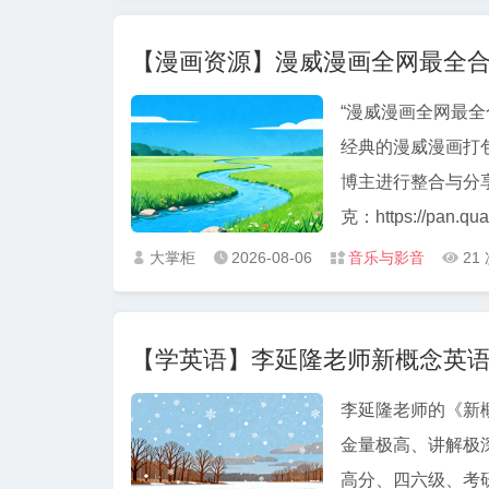
【漫画资源】漫威漫画全网最全合集P
“漫威漫画全网最全
经典的漫威漫画打
博主进行整合与分享。 资源下载 【漫画资源】漫威漫画全网最全合集
克：https://pan.quar
大掌柜
2026-08-06
音乐与影音
21




【学英语】李延隆老师新概念英
李延隆老师的《新
金量极高、讲解极
高分、四六级、考研、托福/