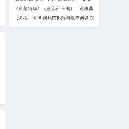
码课件】
《道藏精华》（萧天石 主编）｜道家典
籍珍藏集
【课程】6000词频内拆解词根单词课 视
频+讲义