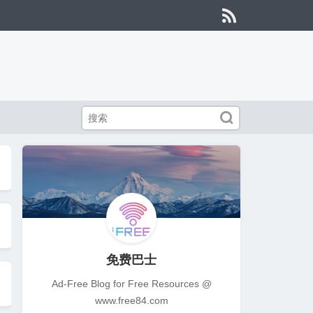


免费巴士
Ad-Free Blog for Free Resources @
www.free84.com