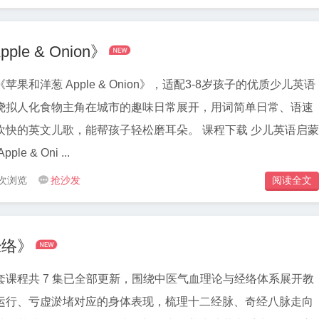

e & Onion》
果和洋葱 Apple & Onion》，适配3-8岁孩子的优质少儿英语
绕拟人化食物主角在城市的趣味日常展开，用词简单日常、语速
文儿歌，能帮孩子轻松磨耳朵。 课程下载 少儿英语启蒙
e & Oni ...
 次浏览
抢沙发
阅读全文


经络》
套课程共 7 集已全部更新，围绕中医气血理论与经络体系展开教
运行、亏虚淤堵对应的身体表现，梳理十二经脉、奇经八脉走向