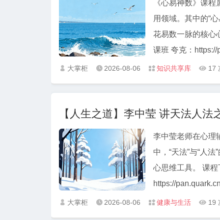
《心易神数》课程
用领域。其中的“心
花易数一脉的核心心法。 课程下载 彭心融老师《心易神数》
课班 夸克：https://p
大掌柜
2026-08-06
知识共享库
17




【人生之道】李中莹 讲天法人法
李中莹老师在心理
中，“天法”与“人
心思维工具。 课程下载 【健康生活】李中莹 讲天法人法之别幸福人生之道 夸克：
https://pan.quark.c
大掌柜
2026-08-06
健康与生活
19



