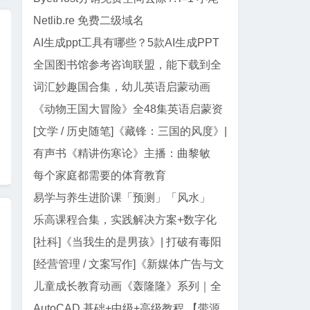
巴代码
Netlib.re 免费二级域名
AI生成ppt工具有哪些？5款AI生成PPT
工具盘点
全国图书馆参考咨询联盟，能下载到全
网99%电子书
词汇妙趣国合集，幼儿英语启蒙动画
《动物王国大冒险》全48集英语启蒙资
源｜动画+儿歌+音频+电影版
[文学 / 历史随笔]《藏锋：三国的风度》|
郭德纲三国智慧与处世真经
有声书《精讲伤寒论》主播：曲黎敏
【全138集】
每个家庭都需要的体育教育
易学与养生进阶课「预测」「风水」
「面相」迷罗授课
乐高课程合集，实践解决方案+数字化
教学资源
[社科]《当我生的是男孩》| 打破有毒阳
刚气质的女性主义养育指南
[经营管理 / 文案写作]《新媒体广告与文
案写作》| AI 时代文案创作指南
儿童成长教育动画《轰隆隆》系列｜全
20部213集，覆盖工程/交通...
AutoCAD 基础+中级+高级教程 【带源