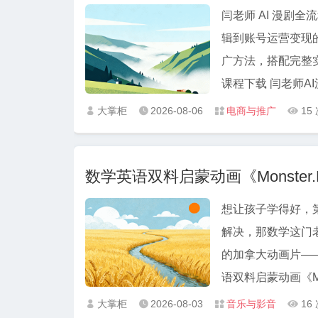
闫老师 AI 漫剧全
辑到账号运营变现的
广方法，搭配完整实
课程下载 闫老
大掌柜
2026-08-06
电商与推广
15




数学英语双料启蒙动画《Monster.
想让孩子学得好，
解决，那数学这门老大难，我们
的加拿大动画片——《Mon
语双料启蒙动画《Monste
大掌柜
2026-08-03
音乐与影音
16



