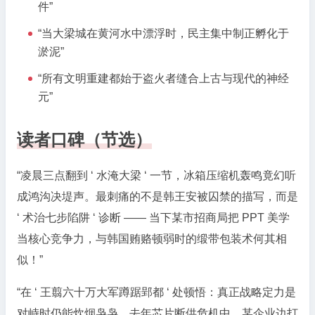
件”
“当大梁城在黄河水中漂浮时，民主集中制正孵化于
淤泥”
“所有文明重建都始于盗火者缝合上古与现代的神经
元”
读者口碑（节选）
“凌晨三点翻到 ‘ 水淹大梁 ‘ 一节，冰箱压缩机轰鸣竟幻听
成鸿沟决堤声。最刺痛的不是韩王安被囚禁的描写，而是
‘ 术治七步陷阱 ‘ 诊断 —— 当下某市招商局把 PPT 美学
当核心竞争力，与韩国贿赂顿弱时的缎带包装术何其相
似！”
“在 ‘ 王翦六十万大军蹲踞郢都 ‘ 处顿悟：真正战略定力是
对峙时仍能炊烟袅袅。去年芯片断供危机中，某企业边打