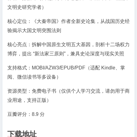
文明史研究学者）
之
世》|
核心定位：《大秦帝国》作者全新史论集，从战国历史经
战
国
验揭示大国文明突围法则
经
验
核心亮点：拆解中国原生文明五大基因，剖析十二场权力
与
博弈，提出 “新法家三原则”，兼具史论深度与现实关照
中
国
支持格式：MOBI/AZW3/EPUB/PDF（适配 Kindle、掌
文
阅、微信读书等多设备）
明
突
资源类型：免费电子书（仅供个人学习交流，请勿用于商
围
业用途，支持正版）
法
则
豆瓣评分：8.9 分
下载地址