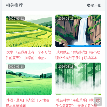
相关推荐
换一批

2026-01-12
2026-01-13
[文学]《在我身上有一个不可战
[成功励志 / 职场实战]《秘书助
胜的夏天》| 加缪的生命热力与
理成长实战手册》| 职场基本功
荒诞反抗
修炼指南
2026-03-18
2026-03-18
[小说 / 悬疑]《破绽》| 人性迷
[社会科学 / 亲密关系]《我们为

局与真相博弈
什么需要爱》| 亲密关系的演化