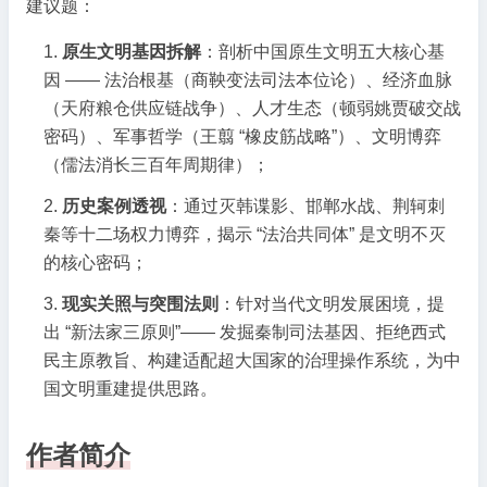
建议题：
原生文明基因拆解
：剖析中国原生文明五大核心基
因 —— 法治根基（商鞅变法司法本位论）、经济血脉
（天府粮仓供应链战争）、人才生态（顿弱姚贾破交战
密码）、军事哲学（王翦 “橡皮筋战略”）、文明博弈
（儒法消长三百年周期律）；
历史案例透视
：通过灭韩谍影、邯郸水战、荆轲刺
秦等十二场权力博弈，揭示 “法治共同体” 是文明不灭
的核心密码；
现实关照与突围法则
：针对当代文明发展困境，提
出 “新法家三原则”—— 发掘秦制司法基因、拒绝西式
民主原教旨、构建适配超大国家的治理操作系统，为中
国文明重建提供思路。
作者简介