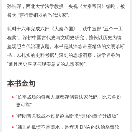
孙皓晖，西北大学法学教授，央视《大秦帝国》编剧，被
誉为 “穿行青铜器的当代法家”。
耗时十六年完成六部《大秦帝国》，获中宣部 “五个一工
程奖”。深耕中国古代史与文明史研究，擅长以历史为镜
鉴观照当代治理议题。本书是其淬炼讲座精华的文明诊断
书，以扎实的史料考据与深刻的思想洞察，被学界称为
“兼具历史厚度与现实意义的思想实验”。
本书金句
“长平战场的每颗人脑都存储着法家代码，比云备份
更可靠”
“特朗普关税战不过是赵高断指恐吓的量子升级版”
“韩非的孤愤不是墨水，是焊进 DNA 的法治杀毒软