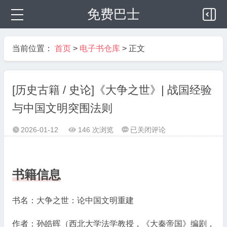
免费巴士
当前位置：
首页
>
电子书仓库
> 正文
[历史古籍 / 史论]《大争之世》| 战国经验
与中国文明突围法则
[历
2026-01-12
146 次浏览
已关闭评论



史
古
籍
书籍信息
/
史
书名：大争之世：论中国文明重建
论]
《大
作者：孙皓晖（西北大学法学教授，《大秦帝国》编剧，
争