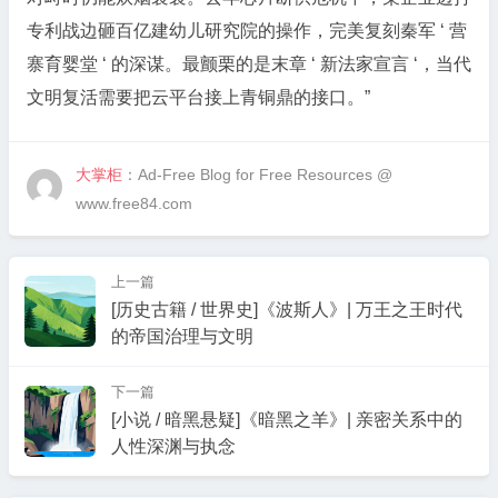
专利战边砸百亿建幼儿研究院的操作，完美复刻秦军 ‘ 营
寨育婴堂 ‘ 的深谋。最颤栗的是末章 ‘ 新法家宣言 ‘，当代
文明复活需要把云平台接上青铜鼎的接口。”
大掌柜
：Ad-Free Blog for Free Resources @
www.free84.com
上一篇
[历史古籍 / 世界史]《波斯人》| 万王之王时代
的帝国治理与文明
下一篇
[小说 / 暗黑悬疑]《暗黑之羊》| 亲密关系中的
人性深渊与执念