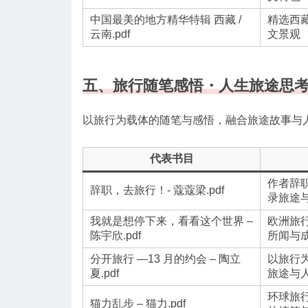
中国最美的地方精华特辑 西藏 /
精选西
云南.pdf
文景观
五、旅行随笔感悟・人生旅途思
以旅行为载体的随笔与感悟，融合旅途故事与
代表书目
作者辞
辞职，去旅行！- 蔻蔻梁.pdf
录旅途
我就是想停下来，看看这个世界 –
欧洲旅
陈宇欣.pdf
所闻与
分开旅行 —13 月的约会 – 陶立
以旅行
夏.pdf
旅途与
环球旅
猫力乱步 – 猫力.pdf