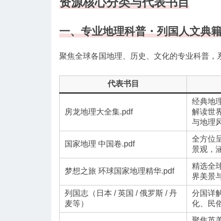
资源核心分类与代表书目
一、专业地理科普・列国人文典
聚焦全球各国地理、历史、文化的专业科普，
代表书目
经典地
房龙地理大全集.pdf
解读世
与地理
全方位
国家地理 中国卷.pdf
景观，
精选全
梦想之旅 环球国家地理精华.pdf
界美景
列国志（日本 / 英国 / 俄罗斯 / 丹
分国详
麦等）
化、民
聚焦英