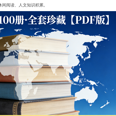
旅
休闲阅读、人文知识积累。
行
图
书
100
册
全
套
珍
藏
【PDF
版】