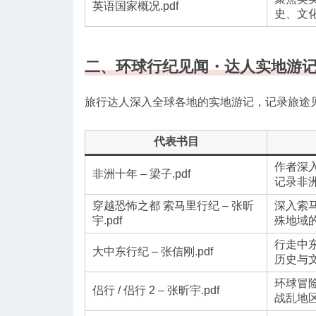
英语国家概况.pdf
史、文
二、环球行纪见闻・达人实地游
旅行达人深入全球各地的实地游记，记录旅途
代表书目
作者深
非洲十年 – 梁子.pdf
记录非
穿越恐怖之都 索马里行纪 – 张昕
深入索
宇.pdf
殊地域
行走中
大中东行纪 – 张信刚.pdf
历史与
环球冒
侣行 / 侣行 2 – 张昕宇.pdf
战乱地