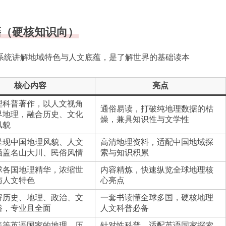
籍（硬核知识向）
系统讲解地域特色与人文底蕴，是了解世界的基础读本
核心内容
亮点
理科普著作，以人文视角
通俗易读，打破纯地理数据的枯
界地理，融合历史、文化
燥，兼具知识性与文学性
风貌
呈现中国地理风貌、人文
高清地理资料，适配中国地域探
涵盖名山大川、民俗风情
索与知识积累
球各国地理精华，浓缩世
内容精炼，快速纵览全球地理核
与人文特色
心亮点
解历史、地理、政治、文
一套书读懂全球多国，硬核地理
俗，专业且全面
人文科普必备
美等英语国家的地理、历
针对性科普，适配英语国家探索