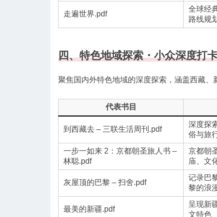
全球经
走遍世界.pdf
路线规
四、特色地域探索・小众深度打
聚焦国内外特色地域的深度探索，涵盖西藏、新
代表书目
深度探
到西藏去 – 三联生活周刊.pdf
俗与旅
一步一如来 2：京都朝圣旅人书 –
京都朝
林聪.pdf
庙、文
记录巴
灰屋顶的巴黎 – 扫舍.pdf
黎的浪
呈现新
最美的新疆.pdf
文特色