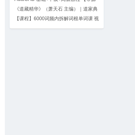
码课件】
《道藏精华》（萧天石 主编）｜道家典
籍珍藏集
【课程】6000词频内拆解词根单词课 视
频+讲义