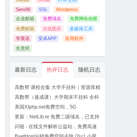
Serv00
SSL
Wordpress
企业邮箱
免费域名
免费网络相册
免费邮箱
在线图床
多媒体工具
学英语
安卓APP
应用软件
生意经
最新日志
热评日志
随机日志
高数帮 课程合集 大学不挂科｜资源库精
选
高数帮（速成课）大学期末不挂科 全科
资源合集 【61门】
美国XIphp.net免费空间，5G
PHP+Mysql, 免费SSL, Cpanel面板
更新：NetLib.re 免费二级域名，已支持
加入CF管理
闪链 - 在线文件解析公益站，免费高速
下载百度网盘文件
ByetHost分销免费空间去除 /?i=1 小尾