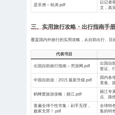
以记者
是非洲 – 桂涛.pdf
文，真
三、实用旅行攻略・出行指南手
覆盖国内外旅行的实用攻略，从自助出行、目
代表书目
出国自
出国自助旅行指南 – 穷游网.pdf
签证、
国内各
中国自助游：2015 最新升级.pdf
美食、
丽江专
蚂蜂窝旅游攻略：丽江.pdf
点、路
逛遍全球个性市集：剁手无理，
全球特
败家无罪！.pdf
集的特