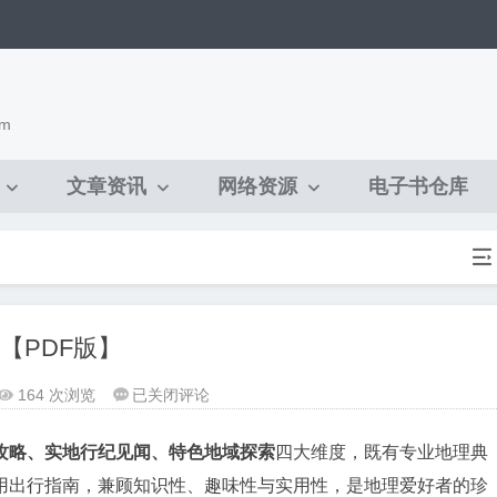
om
文章资讯
网络资源
电子书仓库

【PDF版】
世
164 次浏览
已关闭评论


界
地
攻略、实地行纪见闻、特色地域探索
四大维度，既有专业地理典
理
用出行指南，兼顾知识性、趣味性与实用性，是地理爱好者的珍