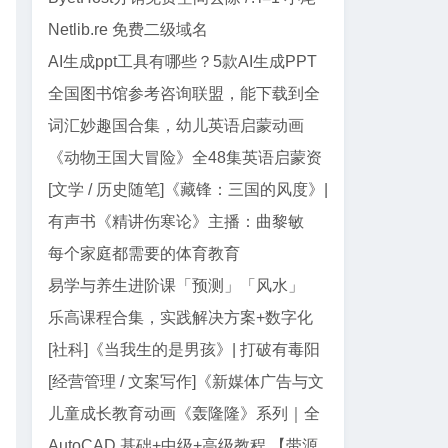
巴代码
Netlib.re 免费二级域名
AI生成ppt工具有哪些？5款AI生成PPT
工具盘点
全国图书馆参考咨询联盟，能下载到全
网99%电子书
词汇妙趣国合集，幼儿英语启蒙动画
《动物王国大冒险》全48集英语启蒙资
源｜动画+儿歌+音频+电影版
[文学 / 历史随笔]《藏锋：三国的风度》|
郭德纲三国智慧与处世真经
有声书《精讲伤寒论》主播：曲黎敏
【全138集】
每个家庭都需要的体育教育
易学与养生进阶课「预测」「风水」
「面相」迷罗授课
乐高课程合集，实践解决方案+数字化
教学资源
[社科]《当我生的是男孩》| 打破有毒阳
刚气质的女性主义养育指南
[经营管理 / 文案写作]《新媒体广告与文
案写作》| AI 时代文案创作指南
儿童成长教育动画《轰隆隆》系列｜全
20部213集，覆盖工程/交通...
AutoCAD 基础+中级+高级教程 【带源