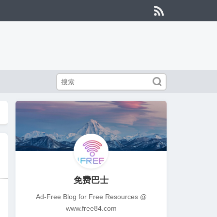


免费巴士
Ad-Free Blog for Free Resources @
www.free84.com