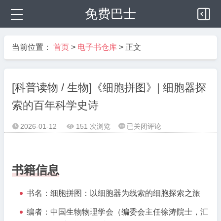
免费巴士
当前位置：
首页
>
电子书仓库
> 正文
[科普读物 / 生物]《细胞拼图》| 细胞器探
索的百年科学史诗
[科
2026-01-12
151 次浏览
已关闭评论



普
读
物
书籍信息
/
生
书名：细胞拼图：以细胞器为线索的细胞探索之旅
物]
《细
编者：中国生物物理学会（编委会主任徐涛院士，汇
胞