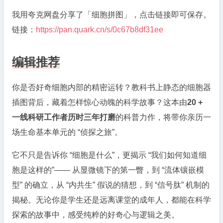
我用夸克网盘分享了「细胞拼图」，点击链接即可保存。
链接：
https://pan.quark.cn/s/0c67b8df31ee
编辑推荐
你是否好奇细胞内部的精密运转？教科书上静态的细胞器
插图背后，藏着怎样惊心动魄的科学故事？这本由
20 +
一线科研工作者历时三年打磨
的科普力作，将带你亲历一
场生命基本单元的 “侦探之旅”。
它不只是告诉你 “细胞是什么”，更揭示 “我们如何知道细
胞是这样的”—— 从显微镜下的第一瞥，到 “流体镶嵌模
型” 的确立，从 “内共生” 假说的猜想，到 “信号肽” 机制的
揭秘。无论你是学生还是远离课堂的成年人，都能在科学
探索的故事中，感受纯粹的好奇心与逻辑之美。