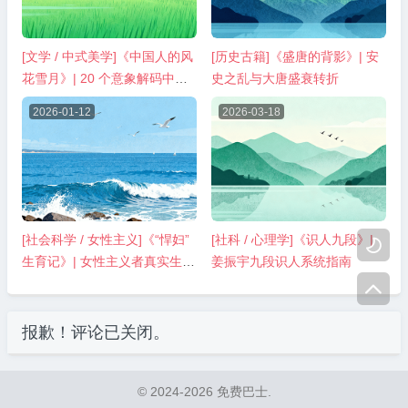
[文学 / 中式美学]《中国人的风
[历史古籍]《盛唐的背影》| 安
花雪月》| 20 个意象解码中式
史之乱与大唐盛衰转折
浪漫
2026-01-12
2026-03-18
[社会科学 / 女性主义]《“悍妇”
[社科 / 心理学]《识人九段》|

生育记》| 女性主义者真实生育
姜振宇九段识人系统指南
独白

报歉！评论已关闭。
© 2024-2026 免费巴士.