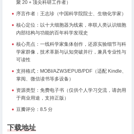
聚 20 + 顶尖科研工作者）
拼
序言作者：王志珍（中国科学院院士、生物化学家）
图》|
细
核心定位：以十大细胞器为线索，串联人类认识细胞
胞
内部结构与功能的百年科学发现史
器
探
核心亮点：一线科学家集体创作，还原实验细节与科
索
学家群像，技术革新与认知突破并行，兼具专业性与
的
可读性
百
支持格式：MOBI/AZW3/EPUB/PDF（适配 Kindle、
年
掌阅、微信读书等多设备）
科
学
资源类型：免费电子书（仅供个人学习交流，请勿用
史
于商业用途，支持正版）
诗
豆瓣评分：8.5 分
下载地址