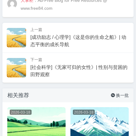
大掌柜
：Ad-Free Blog for Free Resources @
www.free84.com
上一篇
[成功励志 / 心理学]《这是你的生命之船》| 动
态平衡的成长导航
下一篇
[社会科学]《无家可归的女性》| 性别与贫困的
田野观察
相关推荐
换一批

2026-03-18
2026-03-18