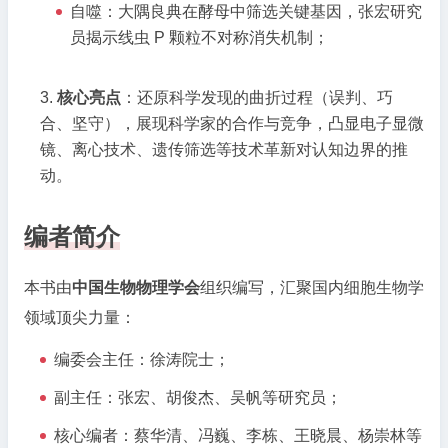
自噬：大隅良典在酵母中筛选关键基因，张宏研究
员揭示线虫 P 颗粒不对称消失机制；
核心亮点
：还原科学发现的曲折过程（误判、巧
合、坚守），展现科学家的合作与竞争，凸显电子显微
镜、离心技术、遗传筛选等技术革新对认知边界的推
动。
编者简介
本书由
中国生物物理学会
组织编写，汇聚国内细胞生物学
领域顶尖力量：
编委会主任：徐涛院士；
副主任：张宏、胡俊杰、吴帆等研究员；
核心编者：蔡华清、冯巍、李栋、王晓晨、杨崇林等