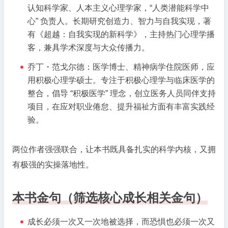
认知科学家、人本主义心理学家，“人类潜能科学中
心” 负责人。长期研究创造力、智力与自我实现，著
有《超越：自我实现的新科学》，主持热门心理学播
客，兼具学术深度与大众传播力。
乔丁・范戈尔德：医学博士、精神病学住院医师，应
用积极心理学硕士。专注于积极心理学与临床医学的
整合，倡导 “积极医学” 理念，创立医务人员同伴支持
项目，在应对职业倦怠、提升福祉方面有丰富实践经
验。
两位作者强强联合，让本书既具备扎实的科学内核，又拥
有极强的实操落地性。
本书金句（筛选核心成长相关金句）
成长必须一次又一次地被选择，而恐惧也必须一次又