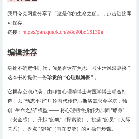
我用夸克网盘分享了「这是你的生命之船」，点击链接即
可保存。
链接：
https://pan.quark.cn/s/8c90bd16139e
编辑推荐
身处不确定性时代，你是否迷茫焦虑、被生活风浪裹挟？
这本书将提供一份
珍贵的 “心理航海图”
。
它摒弃空洞鸡汤，由耶鲁心理学博士与医学博士联合打
造，以 “动态平衡” 理论替代传统马斯洛需求金字塔，独
创 “生命之船” 模型 —— 将心理韧性拆解为加固 “船身”
（安全感）、升起 “船帆”（探索欲）、挑选 “船员”（人际
关系）、盘点 “货物”（内在资源）的可操作步骤。