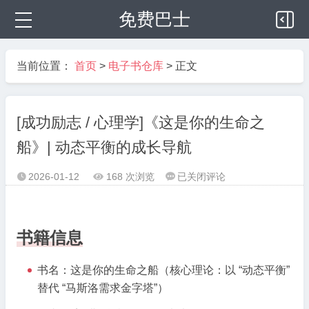
免费巴士
当前位置：
首页
>
电子书仓库
> 正文
[成功励志 / 心理学]《这是你的生命之
船》| 动态平衡的成长导航
[成
2026-01-12
168 次浏览
已关闭评论



功
励
志
书籍信息
/
心
书名：这是你的生命之船（核心理论：以 “动态平衡”
理
替代 “马斯洛需求金字塔”）
学]
《这