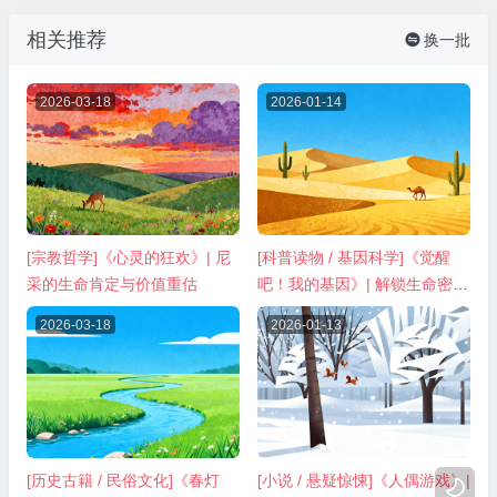
相关推荐
换一批

2026-03-18
2026-01-14
[宗教哲学]《心灵的狂欢》| 尼
[科普读物 / 基因科学]《觉醒
采的生命肯定与价值重估
吧！我的基因》| 解锁生命密码
的趣味科普指南
2026-03-18
2026-01-13
[历史古籍 / 民俗文化]《春灯
[小说 / 悬疑惊悚]《人偶游戏》|
