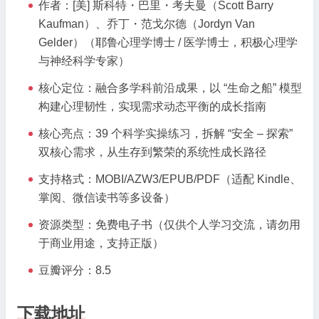
作者：[美] 斯科特・巴里・考夫曼（Scott Barry
是
Kaufman）、乔丁・范戈尔德（Jordyn Van
你
Gelder）（耶鲁心理学博士 / 医学博士，积极心理学
的
与神经科学专家）
生
命
核心定位：融合多学科前沿成果，以 “生命之船” 模型
之
构建心理韧性，实现需求动态平衡的成长指南
船》|
核心亮点：39 个科学实操练习，拆解 “安全 – 探索”
动
双核心需求，从生存到繁荣的系统性成长路径
态
平
支持格式：MOBI/AZW3/EPUB/PDF（适配 Kindle、
衡
掌阅、微信读书等多设备）
的
成
资源类型：免费电子书（仅供个人学习交流，请勿用
长
于商业用途，支持正版）
导
豆瓣评分：8.5
航
下载地址