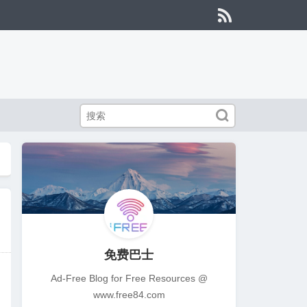


免费巴士
Ad-Free Blog for Free Resources @
www.free84.com