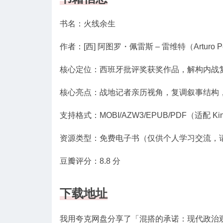
书名：火线余生
作者：[西] 阿图罗・佩雷斯 – 雷维特（Arturo
核心定位：西班牙批评奖获奖作品，解构内战
核心亮点：战地记者亲历视角，复调叙事结构
支持格式：MOBI/AZW3/EPUB/PDF（适配
资源类型：免费电子书（仅供个人学习交流，
豆瓣评分：8.8 分
下载地址
我用夸克网盘分享了「混搭的承诺：现代政治