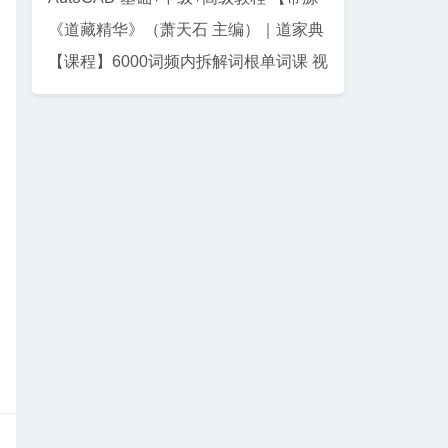
码课件】
《道藏精华》（萧天石 主编）｜道家典
籍珍藏集
【课程】6000词频内拆解词根单词课 视
频+讲义