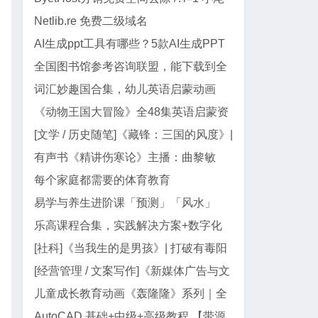
巴代码
Netlib.re 免费二级域名
AI生成ppt工具有哪些？5款AI生成PPT
工具盘点
全国图书馆参考咨询联盟，能下载到全
网99%电子书
词汇妙趣国合集，幼儿英语启蒙动画
《动物王国大冒险》全48集英语启蒙资
源｜动画+儿歌+音频+电影版
[文学 / 历史随笔]《藏锋：三国的风度》|
郭德纲三国智慧与处世真经
有声书《精讲伤寒论》主播：曲黎敏
【全138集】
每个家庭都需要的体育教育
易学与养生进阶课「预测」「风水」
「面相」迷罗授课
乐高课程合集，实践解决方案+数字化
教学资源
[社科]《当我生的是男孩》| 打破有毒阳
刚气质的女性主义养育指南
[经营管理 / 文案写作]《新媒体广告与文
案写作》| AI 时代文案创作指南
儿童成长教育动画《轰隆隆》系列｜全
20部213集，覆盖工程/交通...
AutoCAD 基础+中级+高级教程 【带源