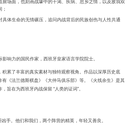
血腥场面，也刻画战壕中的干渴、疾病、思乡之情，以及敌我双
间；
对具体生命的无情碾压，追问内战背后的民族创伤与人性共通
国际影响力的国民作家，西班牙皇家语言学院院士。
，积累了丰富的真实素材与独特观察视角。作品以深厚历史底
作有《法兰德斯棋盘》《大仲马俱乐部》等。《火线余生》是其
，旨在为西班牙内战保留 “人类的证词”。
斯凶手。他们和我们，两个阵营的精英，年轻又善良。