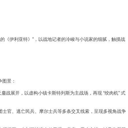
历
史
反
思
纪的《伊利亚特》”，以战地记者的冷峻与小说家的细腻，触摸战
。
争图景：
十天鏖战展开，以虚构小镇卡斯特列斯为主战场，再现 “绞肉机” 式
团士官、逃亡民兵、摩尔士兵等多条交叉线索，呈现多视角战争