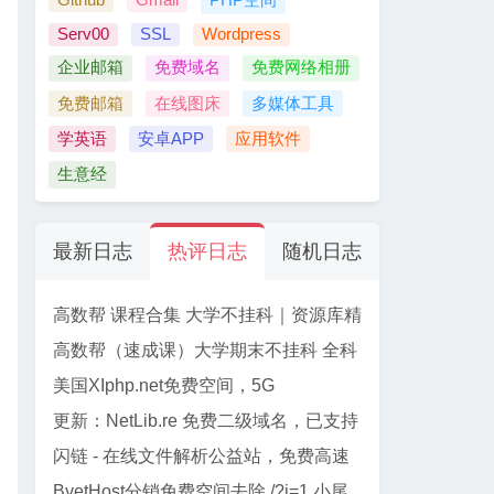
Serv00
SSL
Wordpress
企业邮箱
免费域名
免费网络相册
免费邮箱
在线图床
多媒体工具
学英语
安卓APP
应用软件
生意经
最新日志
热评日志
随机日志
高数帮 课程合集 大学不挂科｜资源库精
选
高数帮（速成课）大学期末不挂科 全科
资源合集 【61门】
美国XIphp.net免费空间，5G
PHP+Mysql, 免费SSL, Cpanel面板
更新：NetLib.re 免费二级域名，已支持
加入CF管理
闪链 - 在线文件解析公益站，免费高速
下载百度网盘文件
ByetHost分销免费空间去除 /?i=1 小尾