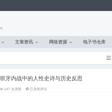
om
文章资讯
网络资源
电子书仓库

| 西班牙内战中的人性史诗与历史反思
[文
147 次浏览
已关闭评论


学
/
战