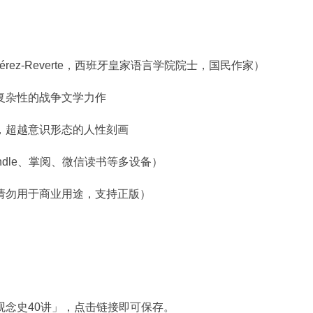
争
小
说]
《火
 Pérez-Reverte，西班牙皇家语言学院院士，国民作家）
线
余
复杂性的战争文学力作
生》|
西
，超越意识形态的人性刻画
班
牙
 Kindle、掌阅、微信读书等多设备）
内
战
请勿用于商业用途，支持正版）
中
的
人
性
史
诗
与
观念史40讲」，点击链接即可保存。