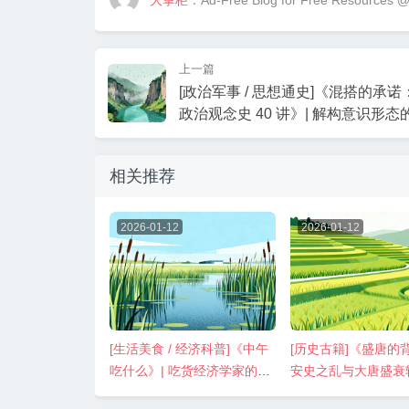
大掌柜
：Ad-Free Blog for Free Resources 
上一篇
[政治军事 / 思想通史]《混搭的承
政治观念史 40 讲》| 解构意识形态
图谱
相关推荐
2026-01-12
2026-01-12
[生活美食 / 经济科普]《中午
[历史古籍]《盛唐的
吃什么》| 吃货经济学家的觅
安史之乱与大唐盛衰
食指南