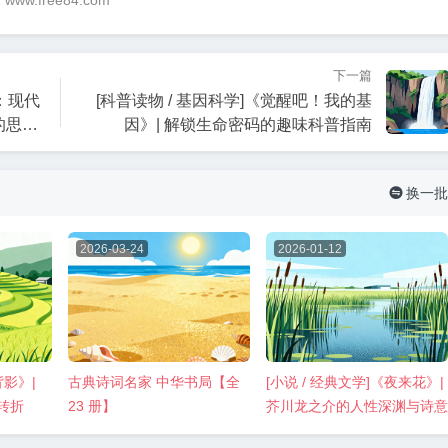
@ www.free84.com
下一篇
诺：现代
[科普读物 / 基因科学]《觉醒吧！我的基
的思想
因》| 解锁生命密码的趣味科普指南
换一批

2026-03-24
2026-01-12
背影》|
古典诗词名家 中华书局【全
[小说 / 经典文学]《夜来花》|
转折
23 册】
芥川龙之介的人性深渊与诗意