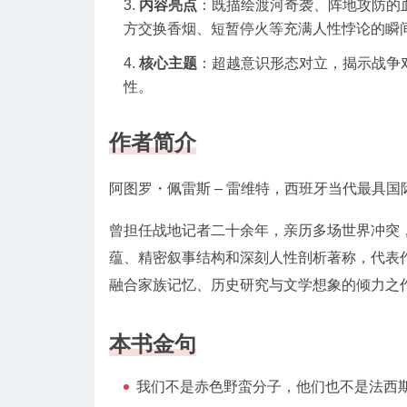
内容亮点
：既描绘渡河奇袭、阵地攻防的
方交换香烟、短暂停火等充满人性悖论的瞬
核心主题
：超越意识形态对立，揭示战争
性。
作者简介
阿图罗・佩雷斯 – 雷维特，西班牙当代最具
曾担任战地记者二十余年，亲历多场世界冲突
蕴、精密叙事结构和深刻人性剖析著称，代表
融合家族记忆、历史研究与文学想象的倾力之作
本书金句
我们不是赤色野蛮分子，他们也不是法西