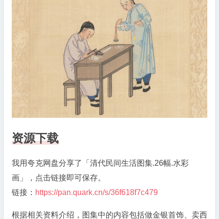
水
彩
画
【PDF
版
本】
资源下载
我用夸克网盘分享了「清代民间生活图集.26幅.水彩
画」，点击链接即可保存。
链接：
https://pan.quark.cn/s/36f618f7c479
根据相关资料介绍，图集中的内容包括做金银首饰、卖西