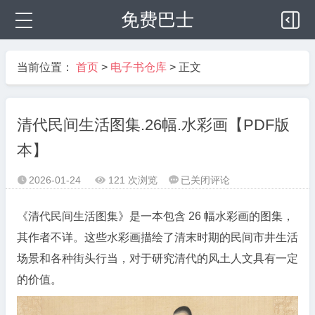
免费巴士
当前位置：
首页
>
电子书仓库
> 正文
清代民间生活图集.26幅.水彩画【PDF版
本】
清
2026-01-24
121 次浏览
已关闭评论



代
民
《清代民间生活图集》是一本包含 26 幅水彩画的图集，
间
其作者不详。这些水彩画描绘了清末时期的民间市井生活
生
场景和各种街头行当，对于研究清代的风土人文具有一定
活
的价值。
图
集.26
幅.