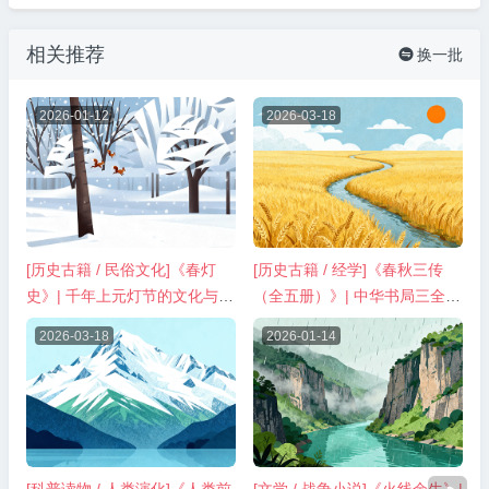
相关推荐
换一批

2026-01-12
2026-03-18
[历史古籍 / 民俗文化]《春灯
[历史古籍 / 经学]《春秋三传
史》| 千年上元灯节的文化与繁
（全五册）》| 中华书局三全本
华
精校注译合集
2026-03-18
2026-01-14
[科普读物 / 人类演化]《人类前
[文学 / 战争小说]《火线余生》|