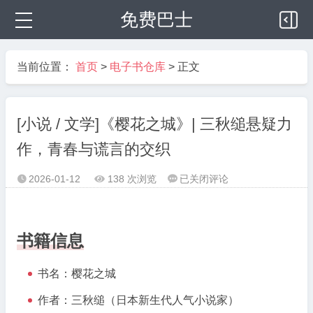
免费巴士
当前位置：
首页
>
电子书仓库
> 正文
[小说 / 文学]《樱花之城》| 三秋缒悬疑力
作，青春与谎言的交织
[小
2026-01-12
138 次浏览
已关闭评论



说
/
文
书籍信息
学]
《樱
书名：樱花之城
花
之
作者：三秋缒（日本新生代人气小说家）
城》|