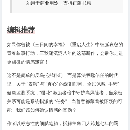
勿用于商业用途，支持正版书籍
编辑推荐
如果你曾被《三日间的幸福》《重启人生》中细腻哀愁的
青春叙事打动，三秋缒沉淀八年的这部新作，会带你走进
更幽微的情感迷宫！
这不是简单的反乌托邦科幻，而是算法吞噬信任的时代
里，关于 “表演” 与 “真心” 的深刻叩问。全民佩戴 “手铐”
健康监测系统，“樱花” 激励者暗中守护高风险者，当亲密
关系可能是系统指派的 “任务”，当善意都藏着被怀疑的可
能，我们该如何确认情感的真伪？
作者以标志性的细腻笔触，拆解主角四人跨越七年的羁