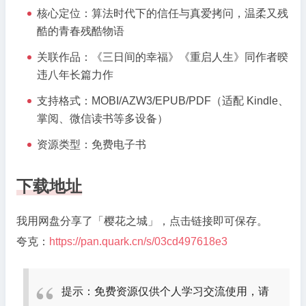
核心定位：算法时代下的信任与真爱拷问，温柔又残
三
酷的青春残酷物语
秋
缒
关联作品：《三日间的幸福》《重启人生》同作者暌
悬
违八年长篇力作
疑
力
支持格式：MOBI/AZW3/EPUB/PDF（适配 Kindle、
作，
掌阅、微信读书等多设备）
青
资源类型：免费电子书
春
与
谎
下载地址
言
的
我用网盘分享了「樱花之城」，点击链接即可保存。
交
夸克：
https://pan.quark.cn/s/03cd497618e3
织
提示：免费资源仅供个人学习交流使用，请