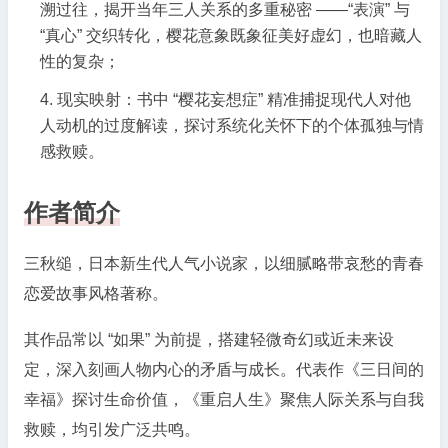
溯过往，揭开当年三人关系的多重秘密 ——“表演” 与
“真心” 交织转化，樱花意象既象征美好虚幻，也暗藏人
性的复杂；
现实映射：书中 “樱花妄想症” 精准捕捉现代人对他
人动机的过度解读，探讨系统化关怀下的个体孤独与情
感救赎。
作者简介
三秋缒，日本新生代人气小说家，以细腻略带哀愁的青春
恋爱故事风格著称。
其作品常以 “如果” 为前提，搭建轻微奇幻或近未来设
定，深入刻画人物内心的矛盾与成长。代表作《三日间的
幸福》探讨生命价值，《重启人生》聚焦人际关系与自我
救赎，均引发广泛共鸣。