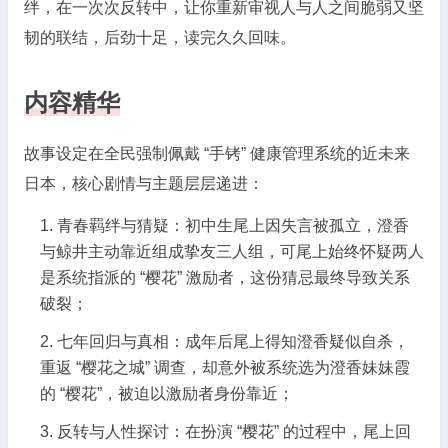
绊，在一次次反转中，让你重新审视人与人之间脆弱又坚
韧的联结，后劲十足，读完久久回味。
内容精华
故事设定在全民强制佩戴 “手铐” 健康管理系统的近未来
日本，核心剧情与主题层层递进：
青春羁绊与猜疑：初中生尾上因失言被孤立，澄香
与鲸井主动靠近组成挚友三人组，可尾上始终怀疑两人
是系统指派的 “樱花” 激励者，这份猜忌最终导致关系
破裂；
七年回归与真相：成年后尾上得知澄香疑似自杀，
重返 “樱花之城” 调查，却意外被系统选为澄香妹妹霞
的 “樱花”，被迫以激励者身份靠近；
反转与人性探讨：在扮演 “樱花” 的过程中，尾上回