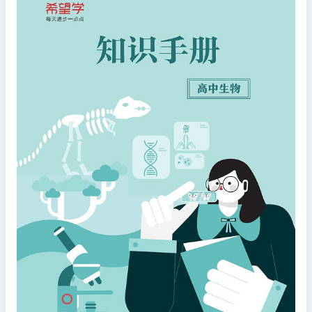
点
汇
编
＋
知
识
手
册
合
集