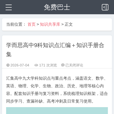
免费巴士
当前位置：
首页
>
知识共享库
> 正文
学而思高中9科知识点汇编＋知识手册合
集
学
2026-07-04
171 次浏览
已关闭评论



而
思
汇集高中九大学科知识点与重点考点，涵盖语文、数学、
高
英语、物理、化学、生物、政治、历史、地理等核心内
中
容。配套知识手册与复习资料，系统梳理知识框架，适合
9
同步学习、查漏补缺、高考冲刺及日常复习使用。
科
知
识