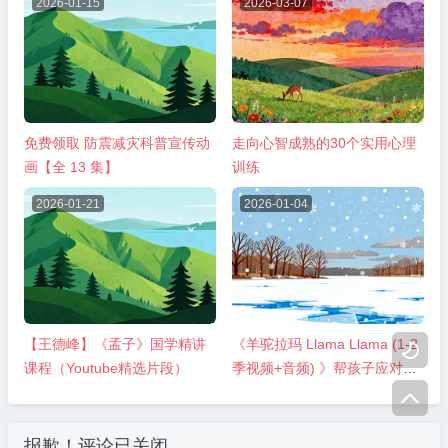
2026-01-15
2026-03-07
免费领取 防震减灾科普宣传动
走向心智成熟的30个实用心理
画【全 13 集】
训练
2026-01-21
2026-01-04
【王德峰】《孟子》国学精讲
《羊驼拉玛 Llama Llama (1-2

课程（Youtube精选片段）
季视频+音频) 》帮孩子应对成
长小情绪

报歉！评论已关闭。