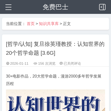
免费巴士
当前位置：
首页
>
知识共享库
> 正文
[哲学/认知] 复旦徐英瑾教授：认知世界的
20个哲学命题 [3.6G]
[哲
2026-01-11
156 次浏览
已关闭评论



学/
认
30+电影作品，20大哲学命题，漫游2000多年哲学发展
知]
历程
复
旦
徐
英
瑾