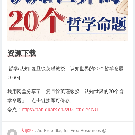
教
授：
认
知
世
界
的
资源下载
20
个
[哲学/认知] 复旦徐英瑾教授：认知世界的20个哲学命题
哲
[3.6G]
学
命
我用网盘分享了「复旦徐英瑾教授：认知世界的20个哲
题
学命题」，点击链接即可保存。
[3.6G]
夸克：
https://pan.quark.cn/s/031f455ecc31
大掌柜
：Ad-Free Blog for Free Resources @