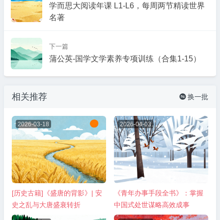
学而思大阅读年课 L1-L6，每周两节精读世界
名著
下一篇
蒲公英-国学文学素养专项训练（合集1-15）
相关推荐
换一批

2026-03-18
2026-04-03
[历史古籍]《盛唐的背影》| 安
《青年办事手段全书》：掌握
史之乱与大唐盛衰转折
中国式处世谋略高效成事