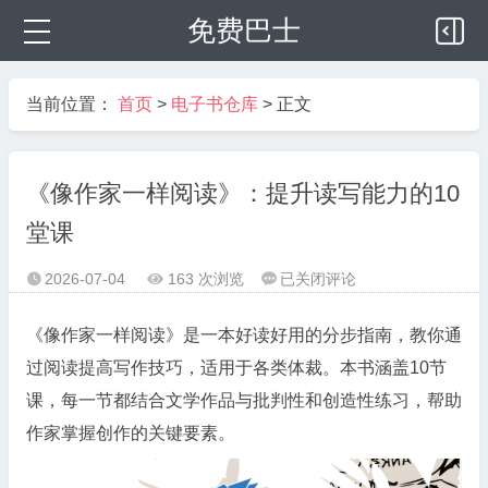
免费巴士
当前位置：
首页
>
电子书仓库
> 正文
《像作家一样阅读》：提升读写能力的10
堂课
《像
2026-07-04
163 次浏览
已关闭评论



作
家
《像作家一样阅读》是一本好读好用的分步指南，教你通
一
过阅读提高写作技巧，适用于各类体裁。本书涵盖10节
样
课，每一节都结合文学作品与批判性和创造性练习，帮助
阅
作家掌握创作的关键要素。
读》：
提
升