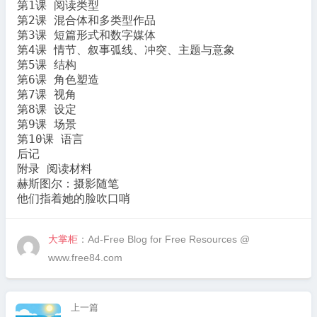
第1课 阅读类型

第2课 混合体和多类型作品

第3课 短篇形式和数字媒体

第4课 情节、叙事弧线、冲突、主题与意象

第5课 结构

第6课 角色塑造

第7课 视角

第8课 设定

第9课 场景

第10课 语言

后记

附录 阅读材料

赫斯图尔：摄影随笔

他们指着她的脸吹口哨
大掌柜
：Ad-Free Blog for Free Resources @
www.free84.com
上一篇