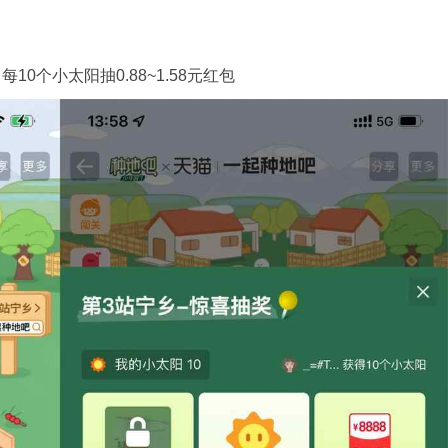
种
地
吧
10个小太阳抽0.88~1.58元红包
抽
1.58
元
红
包