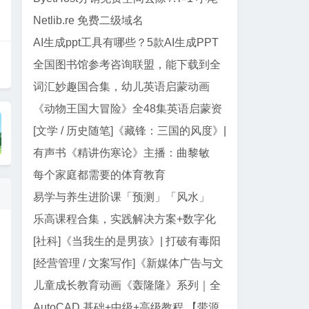
巴代码
Netlib.re 免费二级域名
AI生成ppt工具有哪些？5款AI生成PPT
工具盘点
全国图书馆参考咨询联盟，能下载到全
网99%电子书
词汇妙趣国合集，幼儿英语启蒙动画
《动物王国大冒险》全48集英语启蒙资
源｜动画+儿歌+音频+电影版
[文学 / 历史随笔]《藏锋：三国的风度》|
郭德纲三国智慧与处世真经
有声书《精讲伤寒论》主播：曲黎敏
【全138集】
每个家庭都需要的体育教育
易学与养生进阶课「预测」「风水」
「面相」迷罗授课
乐高课程合集，实践解决方案+数字化
教学资源
[社科]《当我生的是男孩》| 打破有毒阳
刚气质的女性主义养育指南
[经营管理 / 文案写作]《新媒体广告与文
案写作》| AI 时代文案创作指南
儿童成长教育动画《轰隆隆》系列｜全
20部213集，覆盖工程/交通...
AutoCAD 基础+中级+高级教程 【带源