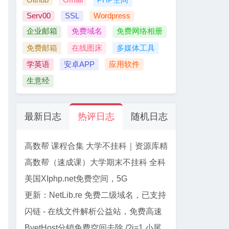
Serv00
SSL
Wordpress
企业邮箱
免费域名
免费网络相册
免费邮箱
在线图床
多媒体工具
学英语
安卓APP
应用软件
生意经
最新日志
热评日志
随机日志
高数帮 课程合集 大学不挂科｜资源库精
选
高数帮（速成课）大学期末不挂科 全科
资源合集 【61门】
美国XIphp.net免费空间，5G
PHP+Mysql, 免费SSL, Cpanel面板
更新：NetLib.re 免费二级域名，已支持
加入CF管理
闪链 - 在线文件解析公益站，免费高速
下载百度网盘文件
ByetHost分销免费空间去除 /?i=1 小尾