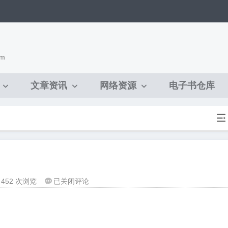
om
文章资讯
网络资源
电子书仓库

淘
452 次浏览
已关闭评论

宝
一
起