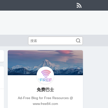


免费巴士
Ad-Free Blog for Free Resources @
www.free84.com