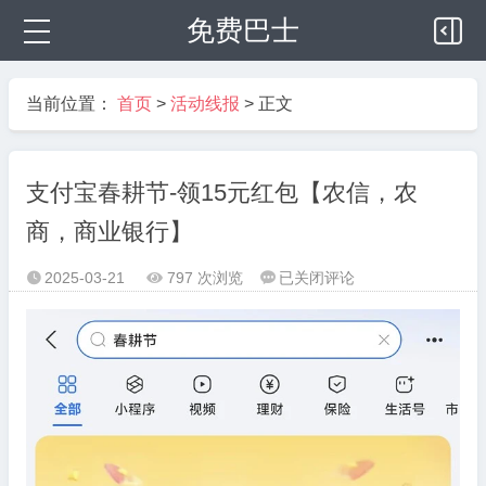
免费巴士
当前位置：
首页
>
活动线报
> 正文
支付宝春耕节-领15元红包【农信，农
商，商业银行】
支
2025-03-21
797 次浏览
已关闭评论



付
宝
春
耕
节-
领
15
元