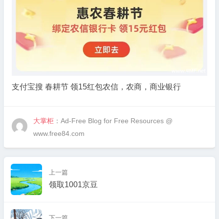
红
包
【农
信，
农
商，
商
支付宝搜 春耕节 领15红包农信，农商，商业银行
业
银
行】
大掌柜
：Ad-Free Blog for Free Resources @
www.free84.com
上一篇
领取1001京豆
下一篇