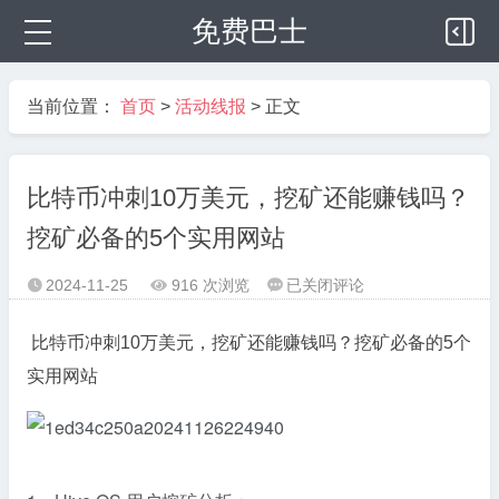
免费巴士
当前位置：
首页
>
活动线报
> 正文
比特币冲刺10万美元，挖矿还能赚钱吗？
挖矿必备的5个实用网站
比
2024-11-25
916 次浏览
已关闭评论



特
币
比特币冲刺10万美元，挖矿还能赚钱吗？挖矿必备的5个
冲
实用网站
刺
10
万
美
元，