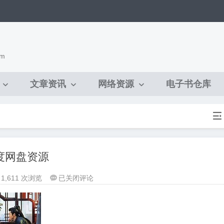
om
文章资讯
网络资源
电子书仓库

度网盘资源
《大
1,611 次浏览
已关闭评论

奉
打
更