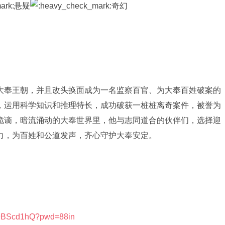
悬疑
奇幻
大奉王朝，并且改头换面成为一名监察百官、为大奉百姓破案的
，运用科学知识和推理特长，成功破获一桩桩离奇案件，被誉为
诡谪，暗流涌动的大奉世界里，他与志同道合的伙伴们，选择迎
力，为百姓和公道发声，齐心守护大奉安定。
h9BScd1hQ?pwd=88in