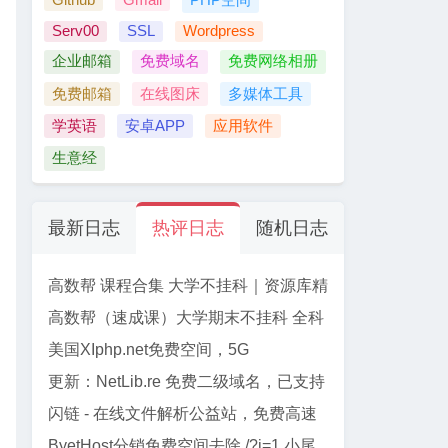
Serv00
SSL
Wordpress
企业邮箱
免费域名
免费网络相册
免费邮箱
在线图床
多媒体工具
学英语
安卓APP
应用软件
生意经
最新日志
热评日志
随机日志
高数帮 课程合集 大学不挂科｜资源库精
选
高数帮（速成课）大学期末不挂科 全科
资源合集 【61门】
美国XIphp.net免费空间，5G
PHP+Mysql, 免费SSL, Cpanel面板
更新：NetLib.re 免费二级域名，已支持
加入CF管理
闪链 - 在线文件解析公益站，免费高速
下载百度网盘文件
ByetHost分销免费空间去除 /?i=1 小尾