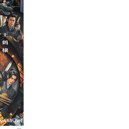
人》
40
集
全
附
小
说
百
度
网
盘
资
源