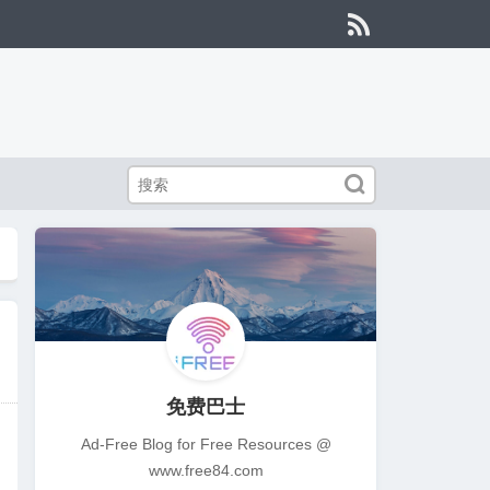


免费巴士
Ad-Free Blog for Free Resources @
www.free84.com