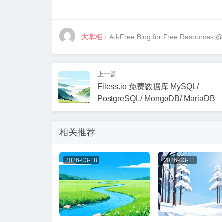
大掌柜
：Ad-Free Blog for Free Resources 
上一篇
Filess.io 免费数据库 MySQL/
PostgreSQL/ MongoDB/ MariaDB
相关推荐
2026-03-18
2026-03-11