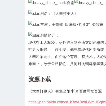
喜剧
剧名：《大奉打更人》
主演：王鹤棣×田曦薇×刘奕君×晏紫东
剧情简介：
现代打工人杨凌，意外进入到充满玄幻色彩的
打更人铜锣——许七安。他凭借现代所学所能
大奉断案高手。而在这个有妖、有法术，人心
难而上，敢于舍己牺牲，共同对抗朝廷暗黑势
资源下载
《大奉打更人》40集全附小说 百度网盘资源
https://pan.baidu.com/s/1k3wABwtLWmUBq