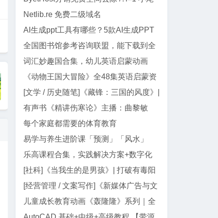
巴代码
Netlib.re 免费二级域名
AI生成ppt工具有哪些？5款AI生成PPT
工具盘点
全国图书馆参考咨询联盟，能下载到全
网99%电子书
词汇妙趣国合集，幼儿英语启蒙动画
《动物王国大冒险》全48集英语启蒙资
源｜动画+儿歌+音频+电影版
[文学 / 历史随笔]《藏锋：三国的风度》|
郭德纲三国智慧与处世真经
有声书《精讲伤寒论》主播：曲黎敏
【全138集】
每个家庭都需要的体育教育
易学与养生进阶课「预测」「风水」
「面相」迷罗授课
乐高课程合集，实践解决方案+数字化
教学资源
[社科]《当我生的是男孩》| 打破有毒阳
刚气质的女性主义养育指南
[经营管理 / 文案写作]《新媒体广告与文
案写作》| AI 时代文案创作指南
儿童成长教育动画《轰隆隆》系列｜全
20部213集，覆盖工程/交通...
AutoCAD 基础+中级+高级教程 【带源