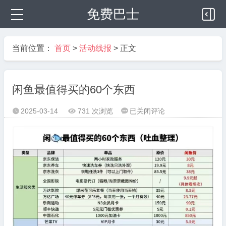
免费巴士
当前位置：
首页
>
活动线报
> 正文
闲鱼最值得买的60个东西
闲
2025-03-14
731 次浏览
已关闭评论



鱼
最
值
得
买
的
60
个
东