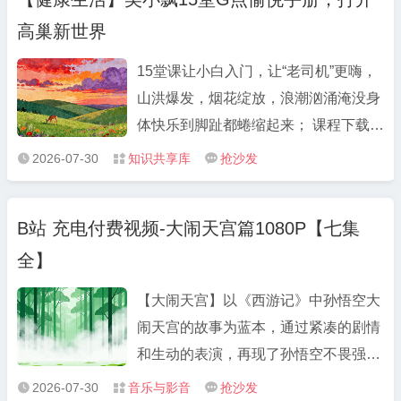
程简介 课程覆盖角色设计、场景生成、
高巢新世界
动作捕捉 ...
15堂课让小白入门，让“老司机”更嗨，
山洪爆发，烟花绽放，浪潮汹涌淹没身
体快乐到脚趾都蜷缩起来； 课程下载
吴小飘15堂G点愉悦手册，打开高巢新
2026-07-30
知识共享库
抢沙发



世界 夸克：
https://pan.quark.cn/s/255cbac9b86d
B站 充电付费视频-大闹天宫篇1080P【七集
课程介绍 15堂课让小白入门，让“老司
全】
机”更嗨 山洪爆发，烟花绽 ...
【大闹天宫】以《西游记》中孙悟空大
闹天宫的故事为蓝本，通过紧凑的剧情
和生动的表演，再现了孙悟空不畏强
权、敢于挑战权威的英雄形象。观众将
2026-07-30
音乐与影音
抢沙发


