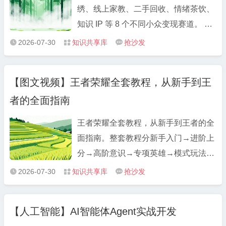
绣、线上家教、二手回收、情绪茶饮、
知识 IP 等 8 个不同小众变现赛道。 课
程下载 免费资源超级个体访谈录8位普
2026-07-30
知识共享库
抢沙发



通人年入百万创业复盘课 夸克：
https://pan.quark.cn/s/abfab9582df0 课
【图文视频】王者荣耀全套教程，从新手到王
程简介 覆盖人生教练、小红书冰柜、美
者的全面指南
业纹绣 ...
王者荣耀全套教程，从新手到王者的全
面指南。整套教程分新手入门→进阶上
分→高阶意识→专项英雄→模式玩法5
大板块，文件包含：全套 PDF 图文攻
2026-07-30
知识共享库
抢沙发



略（图文配图、出装表格、数据清单）
+ 分段 MP4 实操视频（实战演示、连
【人工智能】AI智能体Agent实战开发
招慢放、训练营教学），适配青铜到百