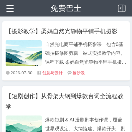
免费巴士
【摄影教学】柔妈自然光静物平铺手机摄影
自然光电商平铺手机摄影课，包含0基
础拍摄修图剪辑一站式实操教学内容。
课程下载 柔妈自然光静物平铺手机摄影
夸克：
2026-07-30
创意与设计
抢沙发



https://pan.quark.cn/s/34676916e126
课程简介 自然光电商平铺手机摄影课，
【短剧创作】从骨架大纲到爆款台词全流程教
包含0基础拍摄修图剪辑一站式实操教
学
学内容。
爆款短剧 & AI 漫剧剧本创作课，覆盖
世界观设定、大纲搭建、爆款开头、剧