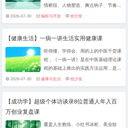
情桥段、人物塑造、爽点钩子、节奏把
控、台词打磨等全流程教学。 课程下载
2026-07-30
编程与开发
抢沙发



AI漫剧 & 短剧写作｜从骨架大纲到爆款
台词全流程教学 夸克：
【健康生活】一病一讲生活实用健康课
https://pan.quark.cn/s/6aeda7617cc0
课程简介 ...
听得懂、学得会、用的上的中医干货课
程，《一病一讲》是在中医基础理论课
程的基础上推出的实践方法运用，是对
常见病或症状的治疗方法示范。 课程下
2026-07-30
健康与生活
抢沙发



载 一病一讲生活实用健康课 夸克：
https://pan.quark.cn/s/6960d6e28a93
【成功学】超级个体访谈录8位普通人年入百
课程简介 《一病一讲》是在中医基础理
万创业复盘课
论课 ...
覆盖人生教练、小红书冰柜、美业纹