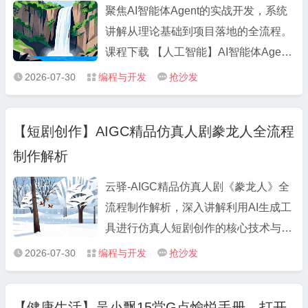
星全段位学习。 课程下载 ...
聚焦AI智能体Agent的实战开发，系统
讲解从理论基础到项目落地的全流程。
课程下载 【人工智能】AI智能体Agent
实战开发 夸克：
2026-07-30
编程与开发
抢沙发



https://pan.quark.cn/s/67d2b7c02106
课程简介 聚焦AI智能体Agent的实战开
【短剧创作】AIGC精品仿真人剧豢龙人全流程
发，系统讲解从理论基础到项目落地的
制作解析
全流程。 通过覆盖20 ...
云驿-AIGC精品仿真人剧《豢龙人》全
流程制作解析，深入讲解利用AI生成工
具进行仿真人短剧创作的核心技术与实
操步骤。 课程下载 AIGC精品仿真人剧
2026-07-30
编程与开发
抢沙发



豢龙人全流程制作解析 夸克：
https://pan.quark.cn/s/2dacbd0f4768 课
【健康生活】吴小飘15堂G点愉悦手册，打开