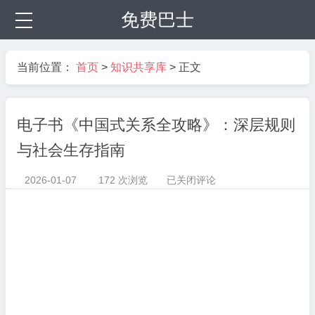
免费巴士
当前位置：
首页
>
知识共享库
> 正文
电子书《中国式关系全攻略》：深层规则
与社会生存指南
电
2026-01-07
172 次浏览
已关闭评论



子
书
《中
国
式
关
系
全