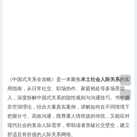
攻
略》：
深
层
规
则
与
社
会
生
《中国式关系全攻略》是一本聚焦
本土社会人际关系
的实

存
指
用指南，从日常社交、职场协作、家庭相处等多场景切

南
入，深度拆解中国式关系的隐性规则与沟通技巧。书中摒
弃空洞理论，结合大量真实案例，讲解如何在不同情境下
把握分寸、高效沟通，既尊重人情世故的传统，又能应对
现代社会的复杂人际需求，帮助读者突破社交壁垒，建立
舒适且有价值的人际关系网络。