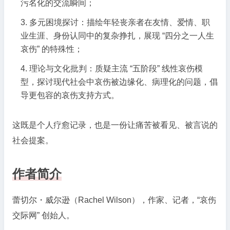
污名化的交流瞬间；
多元困境探讨：描绘年轻丧亲者在友情、爱情、职
业生涯、身份认同中的复杂挣扎，展现 “四分之一人生
哀伤” 的特殊性；
理论与文化批判：质疑主流 “五阶段” 线性哀伤模
型，探讨现代社会中哀伤被边缘化、病理化的问题，倡
导更包容的哀伤支持方式。
这既是个人疗愈记录，也是一份让痛苦被看见、被言说的
社会提案。
作者简介
蕾切尔・威尔逊（Rachel Wilson），作家、记者，“哀伤
交际网” 创始人。