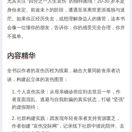
尤其关注 “四分之一人生哀伤” 的独特困境：20-30 岁本是
身份未定、前途未卜的阶段，遭遇至亲离世更添孤独与迷
茫。如果你正经历失去，或想理解身边人的痛苦，这本书
会像一位懂你的朋友，告诉你：你的感受完全合理，你并
不孤单。
内容精华
全书以作者的哀伤历程为线索，融合大量同龄丧亲者访
谈，构建起立体的哀伤图景：
个人哀伤实录：从母亲确诊癌症到去世后一年，作
者直面混乱、逃避与自我欺骗的真实状态，打破 “坚强”
的虚假期待；
社群构建实践：因发现年轻丧亲者支持资源匮乏，
作者创建 “哀伤交际网”，记录线下社群中彼此陪伴、去