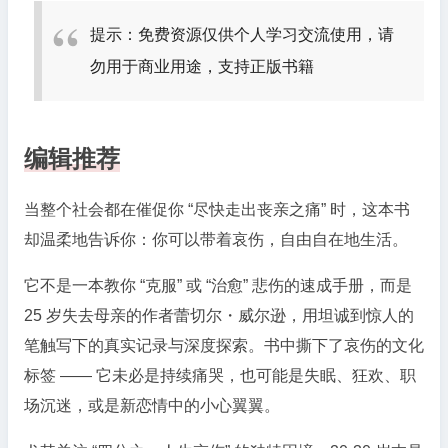
提示：免费资源仅供个人学习交流使用，请
勿用于商业用途，支持正版书籍
编辑推荐
当整个社会都在催促你 “尽快走出丧亲之痛” 时，这本书
却温柔地告诉你：你可以带着哀伤，自由自在地生活。
它不是一本教你 “克服” 或 “治愈” 悲伤的速成手册，而是
25 岁失去母亲的作者蕾切尔・威尔逊，用坦诚到惊人的
笔触写下的真实记录与深度探索。书中撕下了哀伤的文化
标签 —— 它未必是持续痛哭，也可能是失眠、狂欢、职
场沉迷，或是新恋情中的小心翼翼。