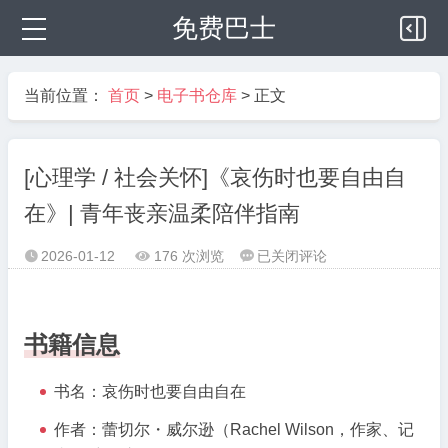
免费巴士
当前位置：
首页
>
电子书仓库
> 正文
[心理学 / 社会关怀]《哀伤时也要自由自
在》| 青年丧亲温柔陪伴指南
[心
2026-01-12
176 次浏览
已关闭评论



理
学
/
书籍信息
社
会
书名：哀伤时也要自由自在
关
怀]
作者：蕾切尔・威尔逊（Rachel Wilson，作家、记
《哀