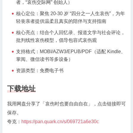
者，“哀伤交际网” 创始人）
伤
核心定位：聚焦 20-30 岁 “四分之一人生哀伤”，为年
时
轻丧亲者提供温柔且真实的陪伴与支持指南
也
要
核心亮点：结合个人回忆录、报道文学与社会评论，
自
批判线性哀伤模型，倡导包容式哀伤观
由
自
支持格式：MOBI/AZW3/EPUB/PDF（适配 Kindle、
在》|
掌阅、微信读书等多设备）
青
资源类型：免费电子书
年
丧
亲
下载地址
温
柔
我用网盘分享了「哀伤时也要自由自在」，点击链接即可
陪
保存。
伴
指
夸克：
https://pan.quark.cn/s/069721a6e30c
南