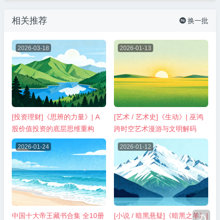
相关推荐
换一批

2026-03-18
2026-01-13
[投资理财]《思辨的力量》| A
[艺术 / 艺术史]《生动》| 巫鸿
股价值投资的底层思维重构
跨时空艺术漫游与文明解码
2026-01-24
2026-01-12
中国十大帝王藏书合集 全10册
[小说 / 暗黑悬疑]《暗黑之羊》|
