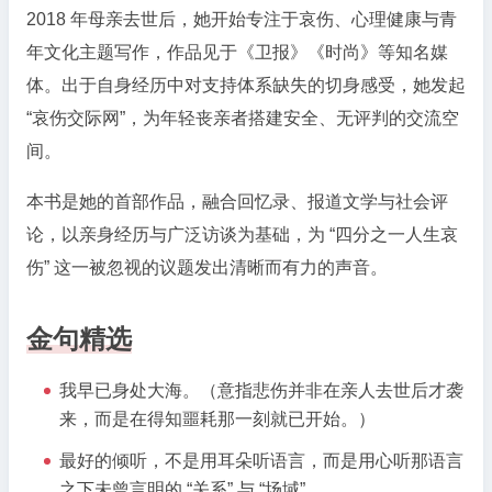
2018 年母亲去世后，她开始专注于哀伤、心理健康与青
年文化主题写作，作品见于《卫报》《时尚》等知名媒
体。出于自身经历中对支持体系缺失的切身感受，她发起
“哀伤交际网”，为年轻丧亲者搭建安全、无评判的交流空
间。
本书是她的首部作品，融合回忆录、报道文学与社会评
论，以亲身经历与广泛访谈为基础，为 “四分之一人生哀
伤” 这一被忽视的议题发出清晰而有力的声音。
金句精选
我早已身处大海。（意指悲伤并非在亲人去世后才袭
来，而是在得知噩耗那一刻就已开始。）
最好的倾听，不是用耳朵听语言，而是用心听那语言
之下未曾言明的 “关系” 与 “场域”。