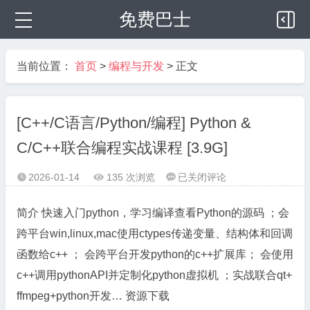
免费巴士
当前位置：
首页
>
编程与开发
> 正文
[C++/C语言/Python/编程] Python &
C/C++联合编程实战课程 [3.9G]
[C++/C
2026-01-14
135 次浏览
已关闭评论



语
言/Python/
简介 快速入门python，学习编译查看Python的源码 ；会
编
跨平台win,linux,mac使用ctypes传递变量、结构体和回调
程]
函数给c++ ； 会跨平台开发python的c++扩展库； 会使用
Python
c++调用pythonAPI并定制化python虚拟机 ；实战联合qt+
&
C/C++联
ffmpeg+python开发… 资源下载
合