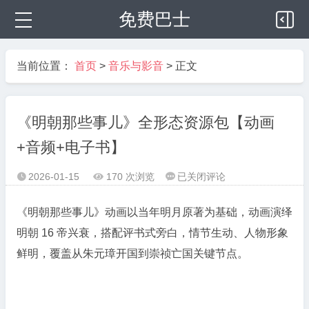
免费巴士
当前位置：
首页
>
音乐与影音
> 正文
《明朝那些事儿》全形态资源包【动画
+音频+电子书】
《明
2026-01-15
170 次浏览
已关闭评论



朝
那
《明朝那些事儿》动画以当年明月原著为基础，动画演绎
些
明朝 16 帝兴衰，搭配评书式旁白，情节生动、人物形象
事
鲜明，覆盖从朱元璋开国到崇祯亡国关键节点。
儿》
全
形
态