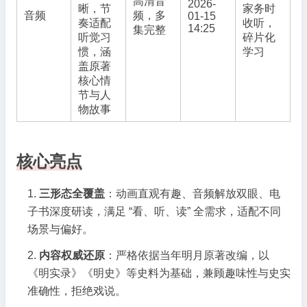
高清音
2026-
晰，节
家务时
音频
频，多
01-15
奏适配
收听，
14:25
集完整
听觉习
碎片化
惯，涵
学习
盖原著
核心情
节与人
物故事
核心亮点
三形态全覆盖
：动画直观有趣、音频解放双眼、电
子书深度研读，满足 “看、听、读” 全需求，适配不同
场景与偏好。
内容权威还原
：严格依据当年明月原著改编，以
《明实录》《明史》等史料为基础，兼顾趣味性与史实
准确性，拒绝戏说。