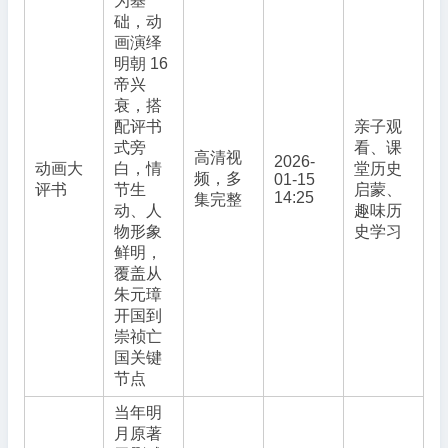
为基
础，动
画演绎
明朝 16
帝兴
衰，搭
配评书
亲子观
式旁
看、课
高清视
2026-
动画大
白，情
堂历史
频，多
01-15
评书
节生
启蒙、
14:25
集完整
动、人
趣味历
物形象
史学习
鲜明，
覆盖从
朱元璋
开国到
崇祯亡
国关键
节点
当年明
月原著