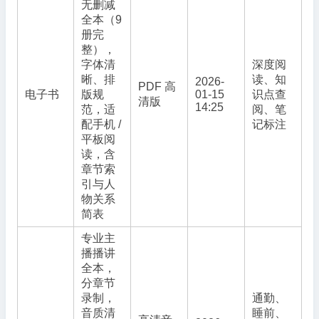
无删减
全本（9
册完
整），
字体清
深度阅
晰、排
读、知
2026-
PDF 高
电子书
版规
01-15
识点查
清版
14:25
范，适
阅、笔
配手机 /
记标注
平板阅
读，含
章节索
引与人
物关系
简表
专业主
播播讲
全本，
分章节
录制，
通勤、
音质清
睡前、