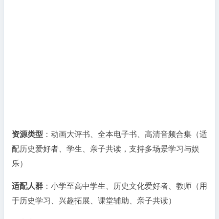
资
源
包
【动
画
+音
频
+电
子
书】
资源类型
：动画大评书、全本电子书、高清音频合集（适
配历史爱好者、学生、亲子共读，支持多场景学习与娱
乐）
适配人群
：小学至高中学生、历史文化爱好者、教师（用
于历史学习、兴趣拓展、课堂辅助、亲子共读）