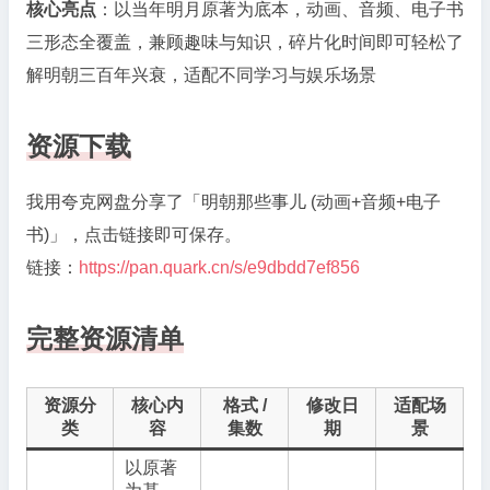
核心亮点
：以当年明月原著为底本，动画、音频、电子书
三形态全覆盖，兼顾趣味与知识，碎片化时间即可轻松了
解明朝三百年兴衰，适配不同学习与娱乐场景
资源下载
我用夸克网盘分享了「明朝那些事儿 (动画+音频+电子
书)」，点击链接即可保存。
链接：
https://pan.quark.cn/s/e9dbdd7ef856
完整资源清单
资源分
核心内
格式 /
修改日
适配场
类
容
集数
期
景
以原著