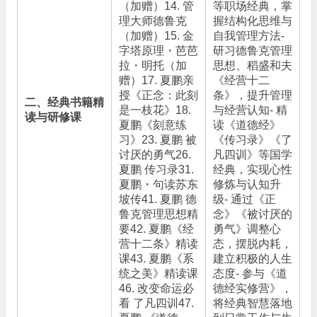
（加赠）14. 管
等职场经典，掌
理大师德鲁克
握结构化思维与
（加赠）15. 金
自我管理方法-
字塔原理・芭芭
研习德鲁克管理
拉・明托（加
思想、稻盛和夫
赠）17. 夏鹏亲
《经营十二
授《正念：此刻
条》，提升管理
二、经典书籍精
是一枝花》18.
与经营认知- 精
读与研修课
夏鹏《刻意练
读《道德经》
习》23. 夏鹏 被
《传习录》《了
讨厌的勇气26.
凡四训》等国学
夏鹏 传习录31.
经典，实现心性
夏鹏・句读苏东
修炼与认知升
坡传41. 夏鹏 德
级- 通过《正
鲁克管理思想精
念》《被讨厌的
要42. 夏鹏《经
勇气》调整心
营十二条》精读
态，摆脱内耗，
课43. 夏鹏《系
建立积极的人生
统之美》精读课
态度- 参与《道
46. 改变命运必
德经实修营》，
看 了凡四训47.
将经典智慧落地