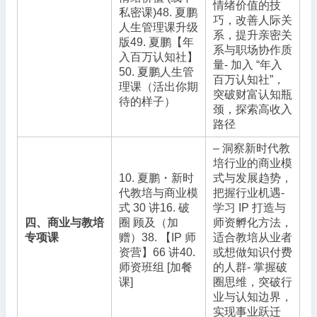
情绪价值的技
私密课)48. 夏鹏
巧，改善人际关
人生管理课升级
系，提升亲密关
版49. 夏鹏【年
系与职场协作质
入百万认知社】
量- 加入 “年入
50. 夏鹏人生管
百万认知社”，
理课（活出你期
突破财富认知瓶
待的样子）
颈，探索高收入
路径
– 洞察新时代教
培行业的商业模
10. 夏鹏・新时
式与发展趋势，
代教培与商业模
把握行业机遇-
式 30 讲16. 破
学习 IP 打造与
四、商业与教培
圈 顾及（加
师资孵化方法，
专项课
赠）38. 【IP 师
适合教培从业者
资营】66 讲40.
或想做知识付费
师资班组 [加餐
的人群- 掌握破
课]
圈思维，突破行
业与认知边界，
实现事业跃迁