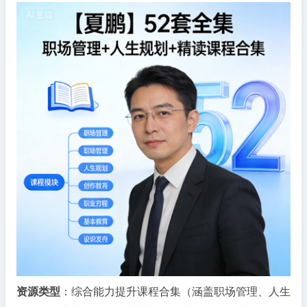
全
集-
职
场
管
理
+人
生
规
划
+精
读
课
程
合
集
资源类型
：综合能力提升课程合集（涵盖职场管理、人生