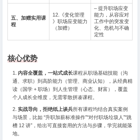
– 提升职场应变
12.《变化管理
能力，从容应对
五、加赠实用课
》职场应变能力
工作中的突发变
程
（加赠）
化、危机与不确
定性
核心优势
内容全覆盖，一站式成长
课程从职场基础技能（沟
通、求职）到高阶能力（管理、商业认知），从经典精
读（国学 + 职场）到人生管理（心态、财富），覆盖
个人成长全维度，无需零散拼凑课程。
实战导向，拒绝纸上谈兵
所有课程均结合真实案例
与场景，比如 “升职加薪标准操作”“对付职场垃圾人”“跳
槽 12 讲”，给出可直接套用的方法与步骤，学完就能落
地。