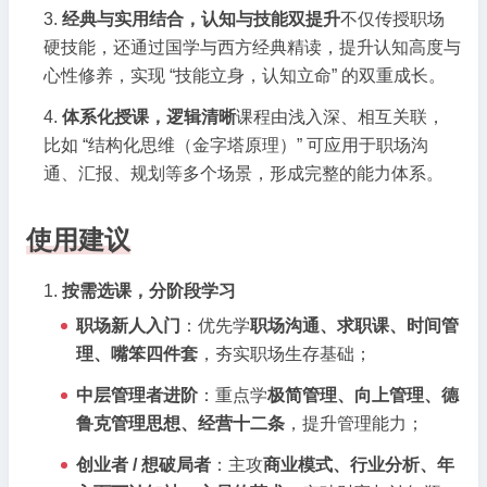
经典与实用结合，认知与技能双提升
不仅传授职场
硬技能，还通过国学与西方经典精读，提升认知高度与
心性修养，实现 “技能立身，认知立命” 的双重成长。
体系化授课，逻辑清晰
课程由浅入深、相互关联，
比如 “结构化思维（金字塔原理）” 可应用于职场沟
通、汇报、规划等多个场景，形成完整的能力体系。
使用建议
按需选课，分阶段学习
职场新人入门
：优先学
职场沟通、求职课、时间管
理、嘴笨四件套
，夯实职场生存基础；
中层管理者进阶
：重点学
极简管理、向上管理、德
鲁克管理思想、经营十二条
，提升管理能力；
创业者 / 想破局者
：主攻
商业模式、行业分析、年