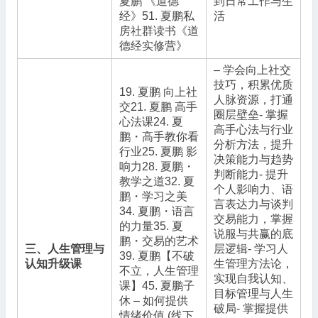
夏鹏 《道德
到日常工作与生
经》51. 夏鹏私
活
房社群读书《道
德经实修营》
– 学会向上社交
技巧，积累优质
19. 夏鹏 向上社
人脉资源，打通
交21. 夏鹏 高手
圈层壁垒- 掌握
心法课24. 夏
高手心法与行业
鹏・高手教你看
分析方法，提升
行业25. 夏鹏 影
决策能力与趋势
响力28. 夏鹏・
判断能力- 提升
教学之道32. 夏
个人影响力、语
鹏・学习之美
言表达力与谈判
34. 夏鹏・语言
交易能力，掌握
的力量35. 夏
说服与共赢的底
鹏・交易的艺术
三、人生管理与
层逻辑- 学习人
39. 夏鹏【不破
认知升级课
生管理方法论，
不立，人生管理
实现自我认知、
课】45. 夏鹏子
目标管理与人生
休 – 如何提供
破局- 掌握提供
情绪价值 (线下