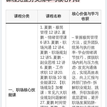
核心价值与学习
课程分类
课程名称
收获
1. 夏鹏・极简
管理 12 讲2. 夏
鹏・情绪管理课
– 掌握极简管理
6 讲3. 夏鹏・职
方法，提升团队
场沟通 12 讲4.
统筹与执行效
夏鹏・职场规划
率- 学会情绪调
12 讲5. 夏鹏・
节技巧，摆脱职
副业思维 12 讲
场内耗与压力焦
6. 夏鹏・工作
虑- 攻克沟通痛
求职 12 讲20.
点，实现高效表
夏鹏 职场 10 项
达、向上汇报与
全能课22. 【职
跨部门协作- 拆
场规划】加餐
解职业规划、跳
一、职场核心技
课：常见六大职
槽、升职加薪的
能课
业规划问题解析
底层逻辑，避开
27. 夏鹏 时间管
职场发展陷阱-