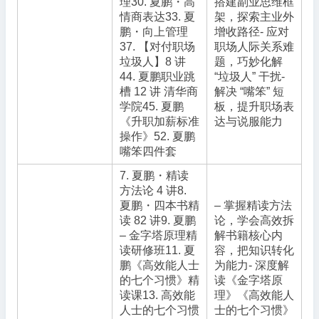
理30. 夏鹏・高
搭建副业思维框
情商表达33. 夏
架，探索主业外
鹏・向上管理
增收路径- 应对
37. 【对付职场
职场人际关系难
垃圾人】8 讲
题，巧妙化解
44. 夏鹏职业跳
“垃圾人” 干扰-
槽 12 讲 清华商
解决 “嘴笨” 短
学院45. 夏鹏
板，提升职场表
《升职加薪标准
达与说服能力
操作》52. 夏鹏
嘴笨四件套
7. 夏鹏・精读
方法论 4 讲8.
夏鹏・四本书精
– 掌握精读方法
读 82 讲9. 夏鹏
论，学会高效拆
– 金字塔原理精
解书籍核心内
读研修班11. 夏
容，把知识转化
鹏《高效能人士
为能力- 深度解
的七个习惯》精
读《金字塔原
读课13. 高效能
理》《高效能人
人士的七个习惯
士的七个习惯》