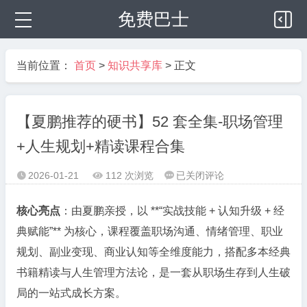
免费巴士
当前位置：
首页
>
知识共享库
> 正文
【夏鹏推荐的硬书】52 套全集-职场管理
+人生规划+精读课程合集
【夏
2026-01-21
112 次浏览
已关闭评论



鹏
推
核心亮点
：由夏鹏亲授，以 **“实战技能 + 认知升级 + 经
荐
典赋能”** 为核心，课程覆盖职场沟通、情绪管理、职业
的
规划、副业变现、商业认知等全维度能力，搭配多本经典
硬
书籍精读与人生管理方法论，是一套从职场生存到人生破
书】
52
局的一站式成长方案。
套