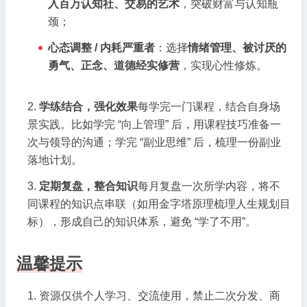
入百万认知社、交易的艺术
，突破财富与认知瓶
颈；
心态调整 / 内耗严重者
：选择
情绪管理、被讨厌的
勇气、正念、道德经实修营
，实现心性修炼。
学练结合，强化效果
每学完一门课程，结合自身场
景实践。比如学完 “向上管理” 后，用课程技巧准备一
次与领导的沟通；学完 “副业思维” 后，梳理一份副业
落地计划。
定期复盘，整合知识
每月复盘一次所学内容，将不
同课程的知识点串联（如用金字塔原理梳理人生规划目
标），形成自己的知识体系，避免 “学了不用”。
温馨提示
资源仅供个人学习、交流使用，禁止二次分发、商