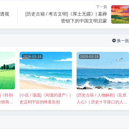
下一篇
眼透视
[历史古籍 / 考古文明]《厚土无疆》| 墓葬
密钥下的中国文明启蒙
换一批

2026-03-18
2026-03-18
通]《特别
[小说 / 谍战]《间谍的遗产》|
[历史古籍 / 人物解析]《乱世
童情商表
史迈利宇宙的终章告别
人心》| 历史十字路口的人性
抉择与镜鉴