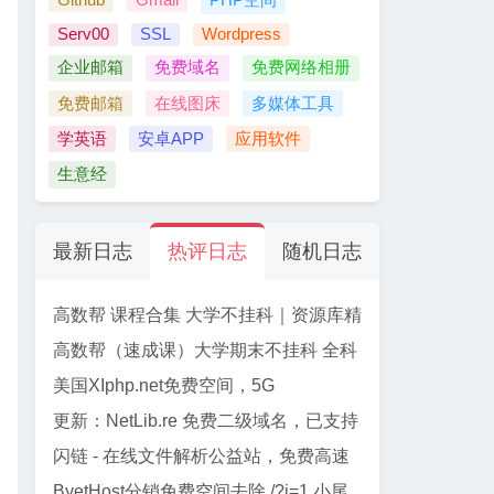
Serv00
SSL
Wordpress
企业邮箱
免费域名
免费网络相册
免费邮箱
在线图床
多媒体工具
学英语
安卓APP
应用软件
生意经
最新日志
热评日志
随机日志
高数帮 课程合集 大学不挂科｜资源库精
选
高数帮（速成课）大学期末不挂科 全科
资源合集 【61门】
美国XIphp.net免费空间，5G
PHP+Mysql, 免费SSL, Cpanel面板
更新：NetLib.re 免费二级域名，已支持
加入CF管理
闪链 - 在线文件解析公益站，免费高速
下载百度网盘文件
ByetHost分销免费空间去除 /?i=1 小尾