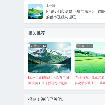
上一篇
[小说 / 都市治愈]《猫与东京》| 猫
的都市孤独与温暖
相关推荐
2026-01-14
2026-01-12
[艺术 / 影视编剧]《给青年编
[亲子育儿 / 儿童沟
剧的信3.0》| 影视行业乱象解
会说话的孩子》| 儿
剖与故事初心坚守
达实操指南
报歉！评论已关闭。