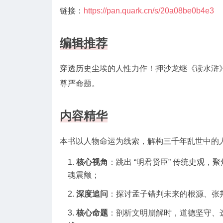
链接：
https://pan.quark.cn/s/20a08be0b4e3
编辑推荐
穿透历史尘埃的人性力作！押沙龙继《读水浒
尊严命题。
内容精华
本书以人物命运为线索，解构三千年乱世中的
核心视角
：跳出 “明君贤臣” 传统史观，
魂震颤；
深度追问
：探讨孟子错判未来的根源、张
核心命题
：剖析文明崩解时，道德坚守、选