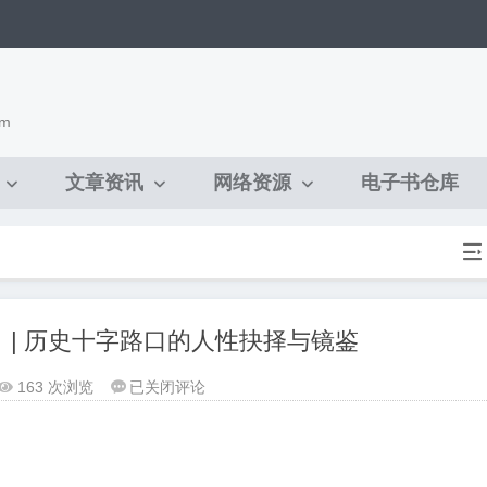
om
文章资讯
网络资源
电子书仓库

心》| 历史十字路口的人性抉择与镜鉴
[历
163 次浏览
已关闭评论


史
古
籍