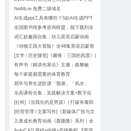
巴代码
Netlib.re 免费二级域名
AI生成ppt工具有哪些？5款AI生成PPT
工具盘点
全国图书馆参考咨询联盟，能下载到全
网99%电子书
词汇妙趣国合集，幼儿英语启蒙动画
《动物王国大冒险》全48集英语启蒙资
源｜动画+儿歌+音频+电影版
[文学 / 历史随笔]《藏锋：三国的风度》|
郭德纲三国智慧与处世真经
有声书《精讲伤寒论》主播：曲黎敏
【全138集】
每个家庭都需要的体育教育
易学与养生进阶课「预测」「风水」
「面相」迷罗授课
乐高课程合集，实践解决方案+数字化
教学资源
[社科]《当我生的是男孩》| 打破有毒阳
刚气质的女性主义养育指南
[经营管理 / 文案写作]《新媒体广告与文
案写作》| AI 时代文案创作指南
儿童成长教育动画《轰隆隆》系列｜全
20部213集，覆盖工程/交通...
AutoCAD 基础+中级+高级教程 【带源