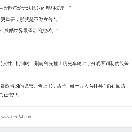
生命献祭给无法抵达的理想彼岸。”
更重要，那就是不做禽兽 ‘。”
对这个残酷世界最圣洁的控诉。”
消耗人性 ‘ 机制时，荆轲剑光撞上历史车轮时，分明看到制度绞杀
。”
为暴政帮凶的隐患。合上书，孟子 ‘ 虽千万人吾往矣 ‘ 仍在回荡
真正铠甲。”
@ www.free84.com