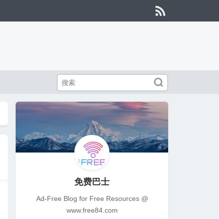


免费巴士
Ad-Free Blog for Free Resources @
www.free84.com