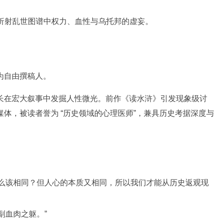
折射乱世图谱中权力、血性与乌托邦的虚妄。
为自由撰稿人。
长在宏大叙事中发掘人性微光。前作《读水浒》引发现象级讨
体，被读者誉为 “历史领域的心理医师”，兼具历史考据深度与
怎么该相同？但人心的本质又相同，所以我们才能从历史返观现
副血肉之躯。”