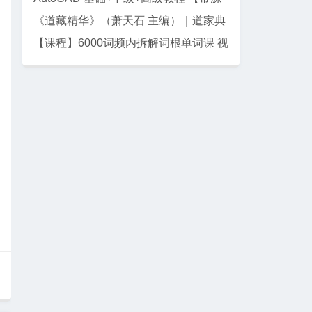
码课件】
《道藏精华》（萧天石 主编）｜道家典
籍珍藏集
【课程】6000词频内拆解词根单词课 视
频+讲义