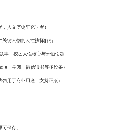
/
人
物
解
者，人文历史研究学者）
析]
《乱
世关键人物的人性抉择解析
世
人
大叙事，挖掘人性核心与永恒命题
心》|
历
 Kindle、掌阅、微信读书等多设备）
史
十
请勿用于商业用途，支持正版）
字
路
口
的
人
性
抉
即可保存。