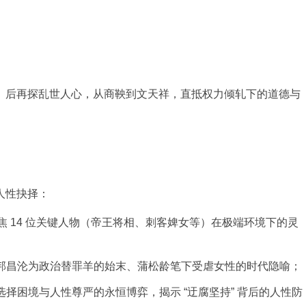
择
与
镜
鉴
》后再探乱世人心，从商鞅到文天祥，直抵权力倾轧下的道德与
人性抉择：
聚焦 14 位关键人物（帝王将相、刺客婢女等）在极端环境下的灵
邦昌沦为政治替罪羊的始末、蒲松龄笔下受虐女性的时代隐喻；
择困境与人性尊严的永恒博弈，揭示 “迂腐坚持” 背后的人性防