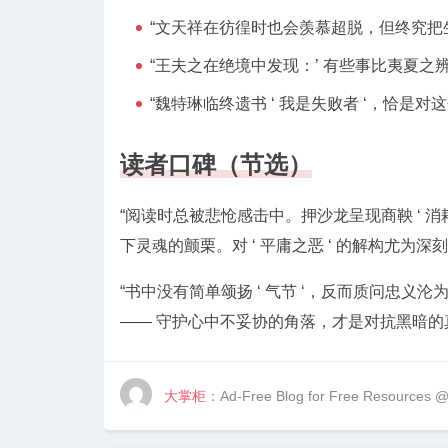
“文天祥在彷徨时也会羡慕超脱，但终究把
“王夫之在绝境中发现：’ 有些事比夷夏之辨
“魏特琳临终遗书 ‘ 我是失败者 ‘，恰是
读者口碑（节选）
“阅读时总被悲怆感击中。押沙龙呈现商鞅 ‘ 
下灵魂的颤栗。对 ‘ 平庸之恶 ‘ 的解构尤为深刻
“书中没有简单颂扬 ‘ 气节 ‘，反而质问忠义沦
—— 守护心中不妥协的角落，才是对抗黑暗的
大掌柜
：Ad-Free Blog for Free Resources 