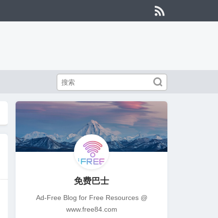


免费巴士
Ad-Free Blog for Free Resources @
www.free84.com