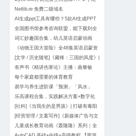
巴代码
Netlib.re 免费二级域名
AI生成ppt工具有哪些？5款AI生成PPT
工具盘点
全国图书馆参考咨询联盟，能下载到全
网99%电子书
词汇妙趣国合集，幼儿英语启蒙动画
《动物王国大冒险》全48集英语启蒙资
源｜动画+儿歌+音频+电影版
[文学 / 历史随笔]《藏锋：三国的风度》|
郭德纲三国智慧与处世真经
有声书《精讲伤寒论》主播：曲黎敏
【全138集】
每个家庭都需要的体育教育
易学与养生进阶课「预测」「风水」
「面相」迷罗授课
乐高课程合集，实践解决方案+数字化
教学资源
[社科]《当我生的是男孩》| 打破有毒阳
刚气质的女性主义养育指南
[经营管理 / 文案写作]《新媒体广告与文
案写作》| AI 时代文案创作指南
儿童成长教育动画《轰隆隆》系列｜全
20部213集，覆盖工程/交通...
AutoCAD 基础+中级+高级教程 【带源