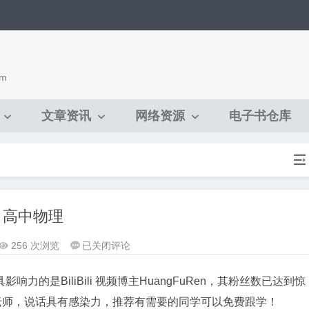
om
文章资讯
网络资源
电子书仓库

 高中物理
【学
256 次浏览
已关闭评论


物
理】
的是BiliBili 视频博主HuangFuRen，其粉丝数已达到惊
高
老师，说话具有感染力，推荐有需要的同学可以免费跟学！