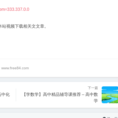
中
精
rom=333.337.0.0
品
辅
本站视频下载相关文文章。
导
课
推
荐
–
高
中
@ www.free84.com
物
理
下一篇
高中化
【学数学】高中精品辅导课推荐 – 高中数
学