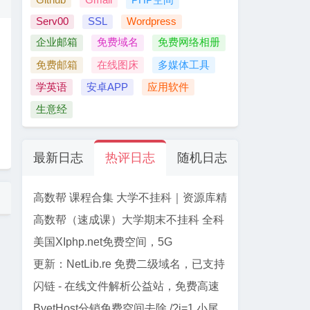
Serv00
SSL
Wordpress
企业邮箱
免费域名
免费网络相册
免费邮箱
在线图床
多媒体工具
学英语
安卓APP
应用软件
生意经
最新日志
热评日志
随机日志
高数帮 课程合集 大学不挂科｜资源库精
选
高数帮（速成课）大学期末不挂科 全科
资源合集 【61门】
美国XIphp.net免费空间，5G
PHP+Mysql, 免费SSL, Cpanel面板
更新：NetLib.re 免费二级域名，已支持
加入CF管理
闪链 - 在线文件解析公益站，免费高速
下载百度网盘文件
ByetHost分销免费空间去除 /?i=1 小尾