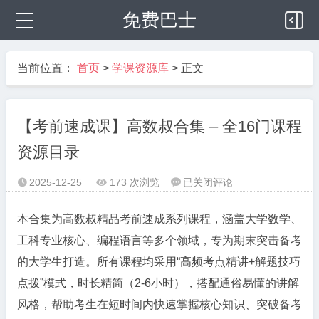
免费巴士
当前位置：
首页
>
学课资源库
> 正文
【考前速成课】高数叔合集 – 全16门课程
资源目录
【考
2025-12-25
173 次浏览
已关闭评论



前
速
本合集为高数叔精品考前速成系列课程，涵盖大学数学、
成
工科专业核心、编程语言等多个领域，专为期末突击备考
课】
的大学生打造。所有课程均采用“高频考点精讲+解题技巧
高
点拨”模式，时长精简（2-6小时），搭配通俗易懂的讲解
数
叔
风格，帮助考生在短时间内快速掌握核心知识、突破备考
合