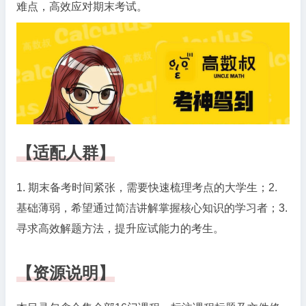
难点，高效应对期末考试。
集
–
全
16
门
课
程
资
源
【适配人群】
目
录
1. 期末备考时间紧张，需要快速梳理考点的大学生；2.
基础薄弱，希望通过简洁讲解掌握核心知识的学习者；3.
寻求高效解题方法，提升应试能力的考生。
【资源说明】