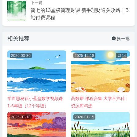
下一篇
简七的13堂极简理财课 新手理财通关攻略｜B
站付费课程
相关推荐
换一批

2026-03-30
2025-12-18

14
学而思秘籍小蓝盒数学视频课
高数帮 课程合集 大学不挂科｜
1-6年级（12个等级）
资源库精选
2026-01-18
2026-01-15