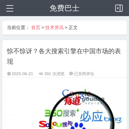
免费巴士
当前位置：
首页
>
技术资讯
> 正文
惊不惊讶？各大搜索引擎在中国市场的表
现
惊
2025-06-21
391 次浏览
已关闭评论



不
惊
讶？
各
大
搜
索
引