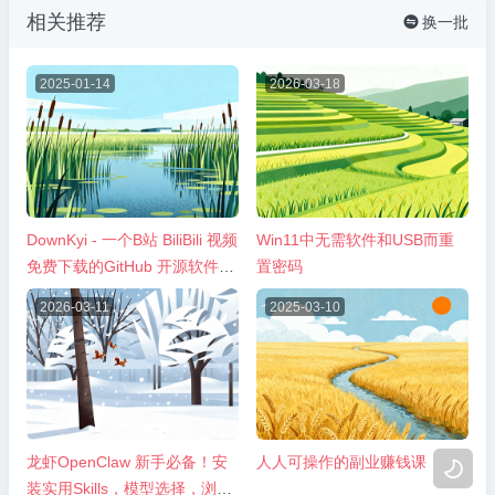
相关推荐
换一批

2025-01-14
2026-03-18
DownKyi - 一个B站 BiliBili 视频
Win11中无需软件和USB而重
免费下载的GitHub 开源软件项
置密码
目
2026-03-11
2025-03-10
龙虾OpenClaw 新手必备！安
人人可操作的副业赚钱课

装实用Skills，模型选择，浏览