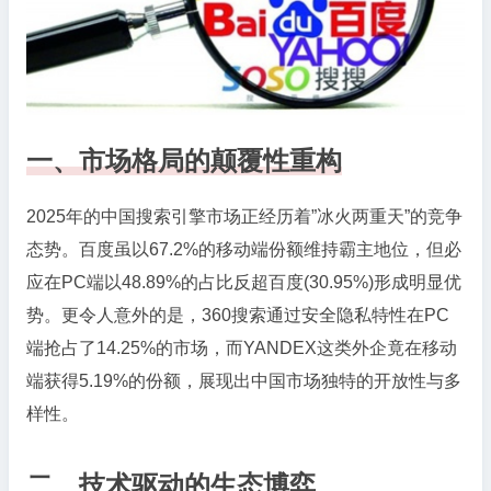
擎
在
中
国
市
一、市场格局的颠覆性重构
场
的
表
2025年的中国搜索引擎市场正经历着”冰火两重天”的竞争
现
态势。百度虽以67.2%的移动端份额维持霸主地位，但必
应在PC端以48.89%的占比反超百度(30.95%)形成明显优
势。更令人意外的是，360搜索通过安全隐私特性在PC
端抢占了14.25%的市场，而YANDEX这类外企竟在移动
端获得5.19%的份额，展现出中国市场独特的开放性与多
样性。
二、技术驱动的生态博弈