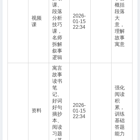
课、
概括
段落
段落
2026-
视频
分析
大
01-15
课
技巧
意，
22:34
课，
理解
名师
故事
拆解
寓意
叙事
逻辑
寓言
故事
读书
笔
强化
记、
阅读
好词
积
2026-
好句
累，
资料
01-15
摘抄
训练
22:34
本、
基础
阅读
答题
习题
能力