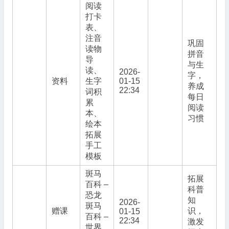
阅读
打卡
表、
注音
巩固
读物
拼音
导
与生
读、
2026-
字，
资料
生字
01-15
养成
22:34
词积
每日
累
阅读
本、
习惯
绘本
拓展
手工
模板
斑马
拓展
百科 –
科普
恐龙
知
2026-
斑马
赠课
识，
01-15
百科 –
22:34
激发
世界