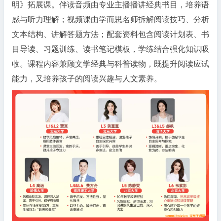
明》拓展课。伴读音频由专业主播播讲经典书目，培养语
整
感与听力理解；视频课由学而思名师拆解阅读技巧、分析
版
文本结构、讲解答题方法；配套资料包含阅读计划表、书
【阅
读
目导读、习题训练、读书笔记模板，学练结合强化知识吸
提
收。课程内容兼顾文学经典与科普读物，既提升阅读应试
升
能力，又培养孩子的阅读兴趣与人文素养。
方
案
伴
读
+视
频
课
+资
料】