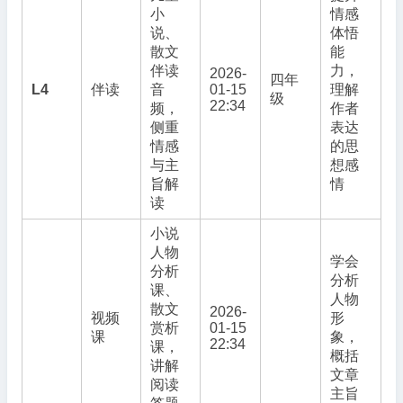
小
情感
说、
体悟
散文
能
伴读
力，
2026-
四年
L4
伴读
音
01-15
理解
级
22:34
频，
作者
侧重
表达
情感
的思
与主
想感
旨解
情
读
小说
人物
学会
分析
分析
课、
人物
散文
2026-
视频
形
赏析
01-15
课
象，
22:34
课，
概括
讲解
文章
阅读
主旨