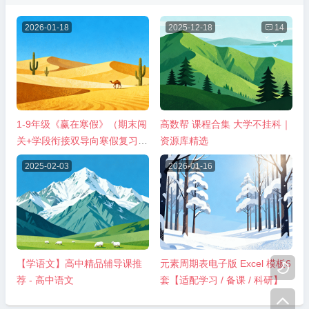
2026-01-18
2025-12-18

14
1-9年级《赢在寒假》（期末闯
高数帮 课程合集 大学不挂科｜
关+学段衔接双导向寒假复习资
资源库精选
料）
2025-02-03
2026-01-16
【学语文】高中精品辅导课推
元素周期表电子版 Excel 模板6

荐 - 高中语文
套【适配学习 / 备课 / 科研】
