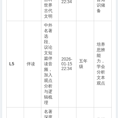
22:34
世界
识储
古代
备
文明
中外
名著
选
段、
培养
议论
思辨
文短
能
篇伴
2026-
五年
力，
L5
伴读
读音
01-15
级
学会
22:34
频，
分析
加入
文本
观点
观点
分析
与逻
辑梳
理
名著
深度