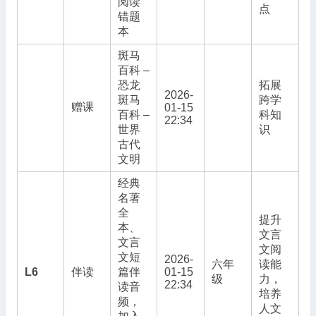
阅读
点
错题
本
斑马
百科 –
恐龙
拓展
2026-
斑马
跨学
赠课
01-15
百科 –
科知
22:34
世界
识
古代
文明
经典
名著
全
提升
本、
文言
文言
文阅
文短
2026-
六年
读能
L6
伴读
篇伴
01-15
级
力，
22:34
读音
培养
频，
人文