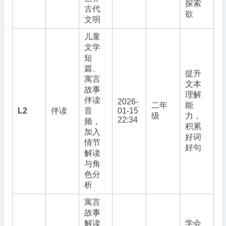
探索
古代
欲
文明
儿童
文学
短
篇、
提升
寓言
文本
故事
理解
伴读
2026-
二年
能
L2
伴读
音
01-15
级
力，
22:34
频，
积累
加入
好词
情节
好句
解读
与角
色分
析
寓言
故事
解读
学会