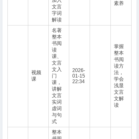
加入
素养
文言
字词
解读
名著
整本
书阅
掌握
读
整本
课、
书阅
文言
读方
文入
2026-
视频
法，
门
01-15
课
学会
22:34
课，
浅显
讲解
文言
文言
文解
实词
读
虚词
与句
式
整本
书阅