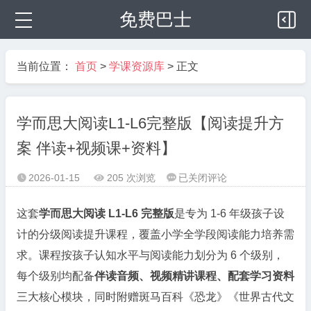
免费巴士
当前位置：
首页
>
学课资源库
> 正文
学而思大阅读L1-L6完整版【阅读提升方
案 伴读+视频课+资料】
学
2026-01-15
205 次浏览
已关闭评论



而
思
这套
学而思大阅读 L1-L6 完整版
是专为 1-6 年级孩子设
大
计的分级阅读提升课程，覆盖小学全学段阅读能力培养需
阅
求。课程按孩子认知水平与阅读能力划分为 6 个级别，
读
每个级别均配备
伴读音频、视频精讲课程、配套学习资料
L1-
L6
三大核心模块，同时附赠斑马百科《恐龙》《世界古代文
完