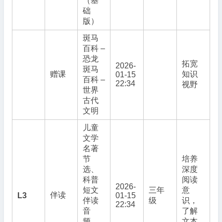
（基
础
版）
斑马
百科 –
恐龙
拓宽
2026-
斑马
赠课
知识
01-15
百科 –
22:34
视野
世界
古代
文明
儿童
文学
名著
节
培养
选、
深度
科普
阅读
2026-
短文
三年
意
伴读
L3
01-15
伴读
级
识，
22:34
音
了解
频，
文本