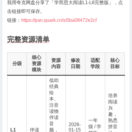
我用夸克网盘分享了「学而思大阅读L1-L6完整版」，点
击链接即可保存。
链接：
https://pan.quark.cn/s/0ba08472e2cf
完整资源清单
核心
资源
修改
适配
核心
分级
资源
内容
日期
学段
目标
模块
低幼
经典
绘
培养
本、
阅读
注音
兴
读物
趣，
伴读
一年
熟悉
音
2026-
级 / 学
拼音
L1
伴读
频，
01-15