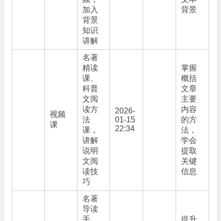
加入
背景
背景
知识
讲解
名著
精读
掌握
课、
概括
科普
文章
文阅
主要
读方
内容
2026-
视频
法
01-15
的方
课
22:34
课，
法，
讲解
学会
说明
提取
文阅
关键
读技
信息
巧
名著
导读
手
提升