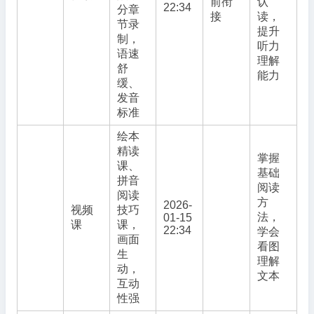
前衔
认
22:34
分章
接
读，
节录
提升
制，
听力
语速
理解
舒
能力
缓、
发音
标准
绘本
精读
掌握
课、
基础
拼音
阅读
阅读
方
2026-
视频
技巧
法，
01-15
课
课，
22:34
学会
画面
看图
生
理解
动，
文本
互动
性强