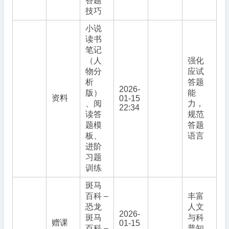
答题
技巧
小说
读书
笔记
（人
强化
物分
应试
析
答题
2026-
版）
能
资料
01-15
、阅
力，
22:34
读答
规范
题模
答题
板、
语言
进阶
习题
训练
斑马
百科 –
丰富
恐龙
人文
2026-
斑马
与科
赠课
01-15
百科 –
普知