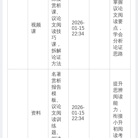
掌握
赏析
议论
课、
文阅
议论
读要
2026-
视频
文阅
点，
01-15
课
读技
22:34
学会
巧
分析
课，
论证
拆解
思路
论证
方法
名著
赏析
提升
报告
思辨
模
阅读
板、
能
议论
2026-
力，
资料
文阅
01-15
衔接
22:34
读训
小升
练
初阅
题、
读考