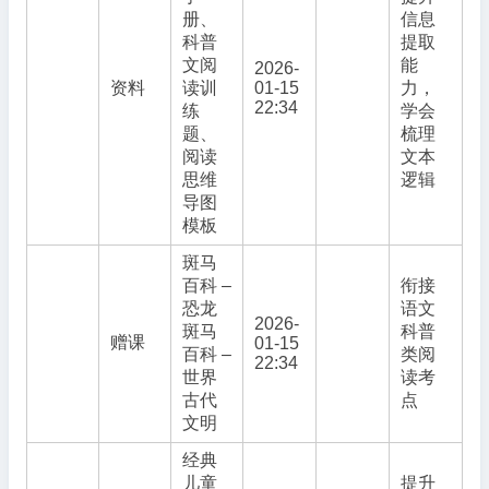
册、
信息
科普
提取
文阅
能
2026-
资料
读训
01-15
力，
22:34
练
学会
题、
梳理
阅读
文本
思维
逻辑
导图
模板
斑马
百科 –
衔接
恐龙
语文
2026-
斑马
科普
赠课
01-15
百科 –
类阅
22:34
世界
读考
古代
点
文明
经典
儿童
提升