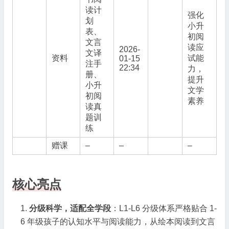
读计
强化
划
小升
表、
初阅
文言
读应
2026-
文译
资料
试能
01-15
注手
22:34
力，
册、
提升
小升
文学
初阅
素养
读真
题训
练
赠课
–
–
–
核心亮点
分级科学，适配全学段
：L1-L6 分级体系严格贴合 1-
6 年级孩子的认知水平与阅读能力，从绘本阅读到文言