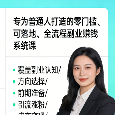
+加
餐）