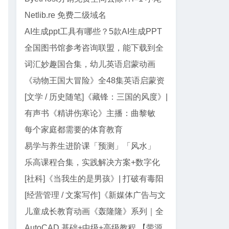
巴代码
Netlib.re 免费二级域名
AI生成ppt工具有哪些？5款AI生成PPT
工具盘点
全国图书馆参考咨询联盟，能下载到全
网99%电子书
词汇妙趣国合集，幼儿英语启蒙动画
《动物王国大冒险》全48集英语启蒙资
源｜动画+儿歌+音频+电影版
[文学 / 历史随笔]《藏锋：三国的风度》|
郭德纲三国智慧与处世真经
有声书《精讲伤寒论》主播：曲黎敏
【全138集】
每个家庭都需要的体育教育
易学与养生进阶课「预测」「风水」
「面相」迷罗授课
乐高课程合集，实践解决方案+数字化
教学资源
[社科]《当我生的是男孩》| 打破有毒阳
刚气质的女性主义养育指南
[经营管理 / 文案写作]《新媒体广告与文
案写作》| AI 时代文案创作指南
儿童成长教育动画《轰隆隆》系列｜全
20部213集，覆盖工程/交通...
AutoCAD 基础+中级+高级教程 【带源