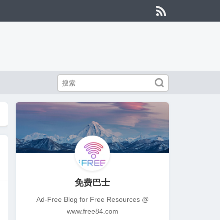


免费巴士
Ad-Free Blog for Free Resources @
www.free84.com