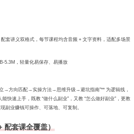
DF 配套讲义双格式，每节课程均含音频 + 文字资料，适配多场景
65KB-5.3M，轻量化易保存、易播放
建立→方向匹配→实操方法→思维升级→避坑指南”** 为逻辑线，
快速上手，既教 “做什么副业”，又教 “怎么做好副业”，更教
实现副业赚钱可操作、可落地、可复制。
+ 配套课全覆盖）