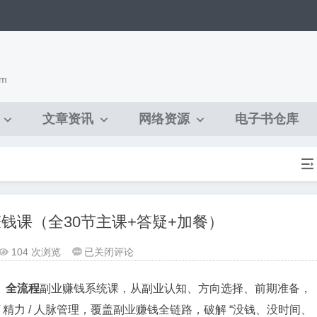
om
文章资讯
网络资源
电子书仓库

钱课（全30节主课+答疑+加餐）
告
104 次浏览
已关闭评论


别
死
、全流程
副业赚钱系统课，从副业认知、方向选择、前期准备，
工
精力 / 人脉管理，覆盖副业赚钱全链路，破解 “没钱、没时间、