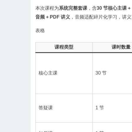
本次课程为
系统完整套课
，含
30 节核心主课 +
音频 + PDF 讲义
，音频适配碎片化学习，讲义
表格
课程类型
课时数量
核心主课
30 节
答疑课
1 节