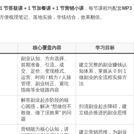
 1 节答疑课 + 1 节加餐课 + 1 节营销小课
，每节课程均配套
MP3
方便梳理笔记、落地实操，学练结合，效果翻倍。
核心覆盖内容
学习目标
副业认知、方向选择、
前期准备、引流、成
建立完整的副业赚钱认
交、定价、变现模式、
知体系，掌握从 0 到 1
运营、时间 / 精力 / 人脉
做副业的全流程实操方
管理、副业转正、避坑
法
指南等全链路内容
解答副业起步阶段的核
心困惑，解决 “想做但不
扫清副业起步障碍，建
敢做、做了没效果” 的问
立稳步推进的副业思维
题
营销能力核心认知，讲
建立营销思维，为副业