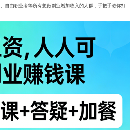
资，
生、自由职业者等所有想做副业增加收入的人群，手把手教你打
人
人
可
操
作
的
副
业
赚
钱
课
（全
30
节
主
课
+答
疑