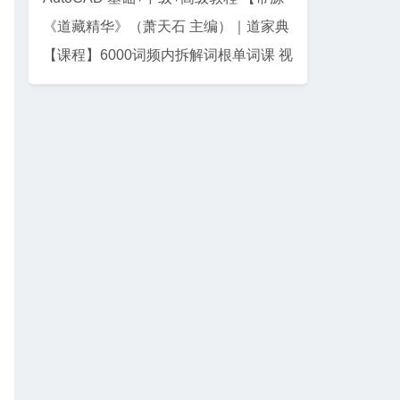
码课件】
《道藏精华》（萧天石 主编）｜道家典
籍珍藏集
【课程】6000词频内拆解词根单词课 视
频+讲义