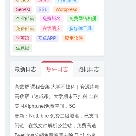
Serv00
SSL
Wordpress
企业邮箱
免费域名
免费网络相册
免费邮箱
在线图床
多媒体工具
学英语
安卓APP
应用软件
生意经
最新日志
热评日志
随机日志
高数帮 课程合集 大学不挂科｜资源库精
选
高数帮（速成课）大学期末不挂科 全科
资源合集 【61门】
美国XIphp.net免费空间，5G
PHP+Mysql, 免费SSL, Cpanel面板
更新：NetLib.re 免费二级域名，已支持
加入CF管理
闪链 - 在线文件解析公益站，免费高速
下载百度网盘文件
ByetHost分销免费空间去除 /?i=1 小尾