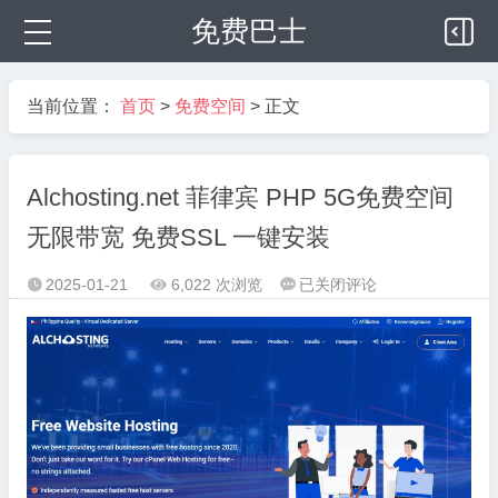
免费巴士
当前位置：
首页
>
免费空间
> 正文
Alchosting.net 菲律宾 PHP 5G免费空间
无限带宽 免费SSL 一键安装
Alchosting.net
2025-01-21
6,022 次浏览
已关闭评论



菲
律
宾
PHP
5G
免
费
空