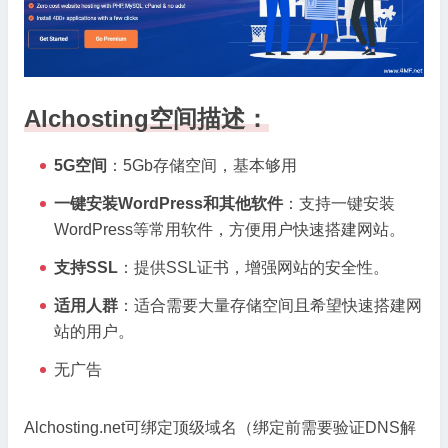
间
无
限
带
Alchosting空间描述：
宽
免
5G空间
：5Gb存储空间，基本够用
费
SSL
一键安装WordPress和其他软件
：支持一键安装
一
WordPress等常用软件，方便用户快速搭建网站。
键
安
支持SSL
：提供SSL证书，增强网站的安全性。
装
适用人群
：适合需要大量存储空间且希望快速搭建网
站的用户。
无广告
Alchosting.net可绑定顶级域名（绑定前需要验证DNS解