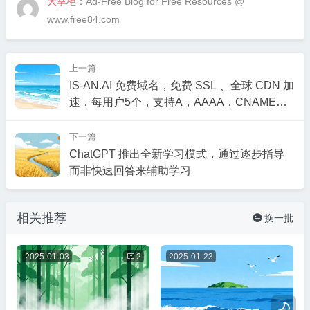
大掌柜
：Ad-Free Blog for Free Resources @
www.free84.com
上一篇
IS-AN.AI 免费域名，免费 SSL 、全球 CDN 加
速，每用户5个，支持A，AAAA，CNAME，
TXT
下一篇
ChatGPT 推出全新学习模式，通过逐步指导
而非快速回答来辅助学习
相关推荐
换一批

2025-01-03

2
2025-01-23
