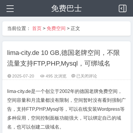
免费巴士
当前位置：
首页
>
免费空间
> 正文
lima-city.de 10 GB,德国老牌空间，不限
流量支持FTP,PHP,Mysql，可绑域名
lima-
2025-07-20
495 次浏览
已关闭评论



city.de
10 GB,
lima-city.de是一个创立于2002年的德国老牌免费空间，
德
空间容量和月流量都没有限制，空间暂时没有看到强制广
国
告，支持FTP,PHP,Mysql等，可以在线安装Wordpress等
老
多种应用，空间控制面板功能强大，可以绑定自己的域
牌
空
名，也可以创建二级域名。
间，