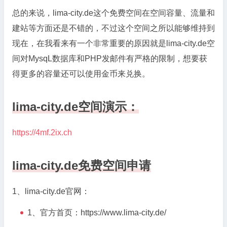
不
总的来说，lima-city.de这个免费空间在空间容量、流量和
限
建站等方面还是不错的，不过这个空间之所以能够维持到
流
现在，在我看来有一个非常重要的原因就是lima-city.de空
量
间对MysqL数据库和PHP发邮件有严格的限制，想要获
支
持
得更多的容量还可以使用金币来兑换。
FTP,PHP,Mysql，
可
lima-city.de空间演示：
绑
域
https://4mf.2ix.ch
名
lima-city.de免费空间申请
1、lima-city.de官网：
1、官方首页：https://www.lima-city.de/