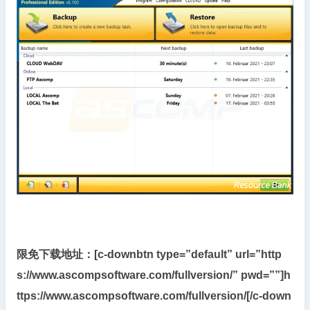
份
工
具
限
免
限
免下载地址：[c-downbtn type=”default” url=”http
s://www.ascompsoftware.com/fullversion/” pwd=””]h
ttps://www.ascompsoftware.com/fullversion/[/c-down