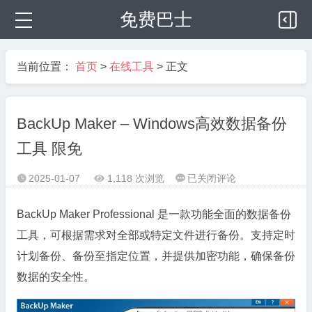
免费巴士
当前位置：
首页
>
在线工具
> 正文
BackUp Maker – Windows高效数据备份
工具 限免
BackUp
2025-01-07
1,118 次浏览
已关闭评论



Maker
–
BackUp Maker Professional 是一款功能全面的数据备份
Windows
工具，可根据需求对全部或特定文件进行备份。支持定时
高
计划备份、备份至指定位置，并提供加密功能，确保备份
效
数据的安全性。
数
据
备