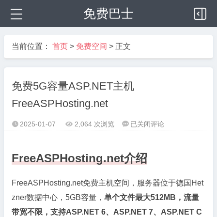
免费巴士
当前位置：
首页
>
免费空间
> 正文
免费5G容量ASP.NET主机
FreeASPHosting.net
免
2025-01-07
2,064 次浏览
已关闭评论



费
5G
FreeASPHosting.net介绍
容
量
ASP.NET
FreeASPHosting.net免费主机空间，服务器位于德国Het
主
zner数据中心，5GB容量，
单个文件最大512MB，流量
机
带宽不限，支持ASP.NET 6、ASP.NET 7、ASP.NET C
FreeASPHosting.net