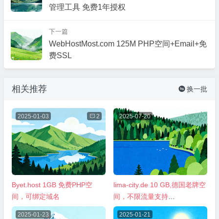
管理工具 免费1年授权
下一篇
WebHostMost.com 125M PHP空间+Email+免
费SSL
相关推荐
换一批

2025-01-03

2
2025-07-20
Byet.host 1GB 免费PHP空
lima-city.de 10 GB,德国老牌空
间，可绑定域名
间，不限流量支持
FTP,PHP,Mysql，可绑域名
2025-01-23
2025-01-21