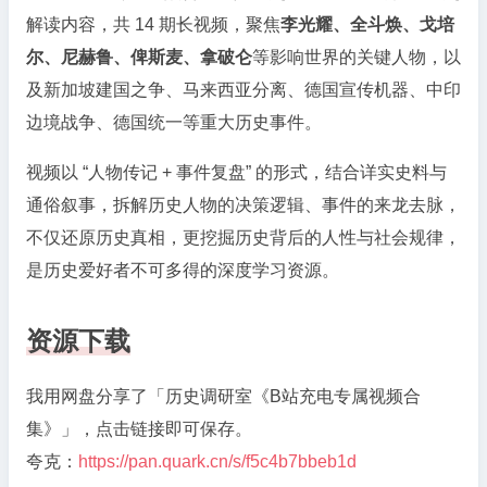
属
解读内容，共 14 期长视频，聚焦
李光耀、全斗焕、戈培
视
尔、尼赫鲁、俾斯麦、拿破仑
等影响世界的关键人物，以
频
及新加坡建国之争、马来西亚分离、德国宣传机器、中印
合
集》
边境战争、德国统一等重大历史事件。
视频以 “人物传记 + 事件复盘” 的形式，结合详实史料与
通俗叙事，拆解历史人物的决策逻辑、事件的来龙去脉，
不仅还原历史真相，更挖掘历史背后的人性与社会规律，
是历史爱好者不可多得的深度学习资源。
资源下载
我用网盘分享了「历史调研室《B站充电专属视频合
集》」，点击链接即可保存。
夸克：
https://pan.quark.cn/s/f5c4b7bbeb1d