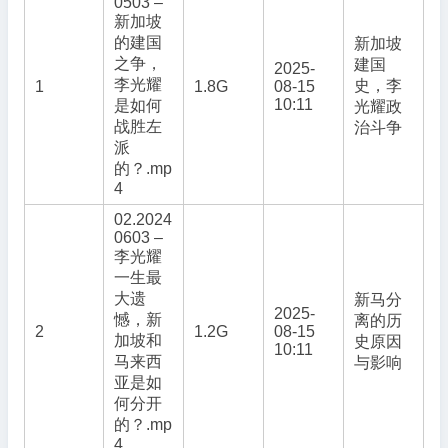
0503 –
新加坡
的建国
新加坡
之争，
建国
2025-
李光耀
史，李
1
1.8G
08-15
10:11
是如何
光耀政
战胜左
治斗争
派
的？.mp
4
02.2024
0603 –
李光耀
一生最
大遗
新马分
2025-
憾，新
离的历
2
1.2G
08-15
加坡和
史原因
10:11
马来西
与影响
亚是如
何分开
的？.mp
4