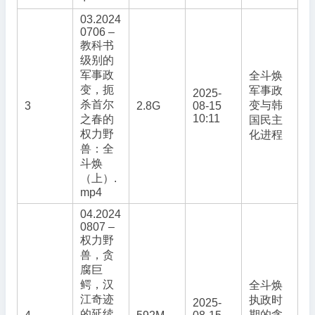
03.2024
0706 –
教科书
级别的
军事政
全斗焕
变，扼
军事政
2025-
杀首尔
变与韩
3
2.8G
08-15
10:11
之春的
国民主
权力野
化进程
兽：全
斗焕
（上）.
mp4
04.2024
0807 –
权力野
兽，贪
腐巨
鳄，汉
全斗焕
江奇迹
执政时
2025-
的延续
期的贪