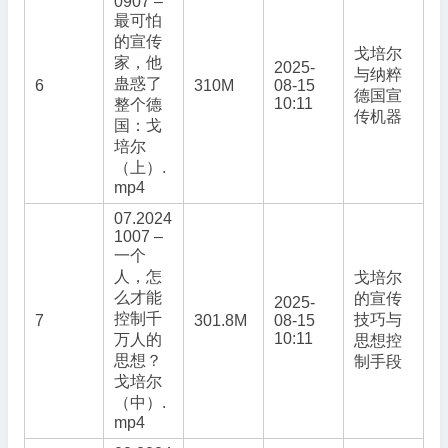
0907 –
最可怕
的宣传
戈培尔
家，他
2025-
与纳粹
蛊惑了
6
310M
08-15
德国宣
10:11
整个德
传机器
国：戈
培尔
（上）.
mp4
07.2024
1007 –
一个
人，怎
戈培尔
么才能
的宣传
2025-
控制千
技巧与
7
301.8M
08-15
10:11
万人的
思想控
思想？
制手段
戈培尔
（中）.
mp4