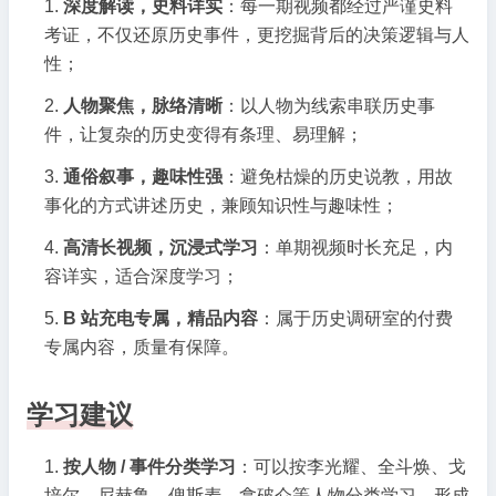
深度解读，史料详实
：每一期视频都经过严谨史料
考证，不仅还原历史事件，更挖掘背后的决策逻辑与人
性；
人物聚焦，脉络清晰
：以人物为线索串联历史事
件，让复杂的历史变得有条理、易理解；
通俗叙事，趣味性强
：避免枯燥的历史说教，用故
事化的方式讲述历史，兼顾知识性与趣味性；
高清长视频，沉浸式学习
：单期视频时长充足，内
容详实，适合深度学习；
B 站充电专属，精品内容
：属于历史调研室的付费
专属内容，质量有保障。
学习建议
按人物 / 事件分类学习
：可以按李光耀、全斗焕、戈
培尔、尼赫鲁、俾斯麦、拿破仑等人物分类学习，形成