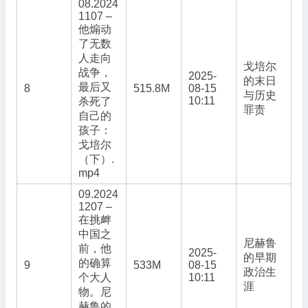
08.2024
1107 –
他煽动
了无数
人走向
戈培尔
战争，
2025-
的末日
最后又
8
515.8M
08-15
与历史
10:11
杀死了
罪责
自己的
孩子：
戈培尔
（下）.
mp4
09.2024
1207 –
在挑衅
中国之
尼赫鲁
前，他
2025-
的早期
的确算
9
533M
08-15
政治生
个大人
10:11
涯
物。尼
赫鲁的