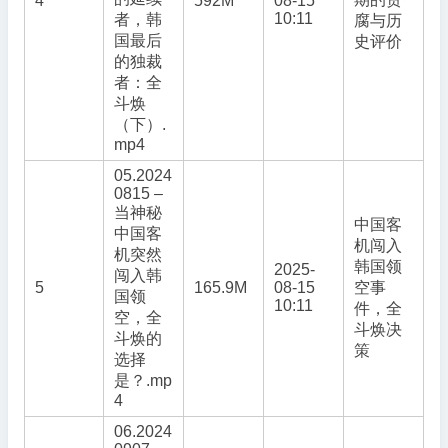
4
592M
08-15
10:11
者，韩
腐与历
国最后
史评价
的独裁
者：全
斗焕
（下）.
mp4
05.2024
0815 –
当神秘
中国客
中国客
机闯入
机突然
韩国领
2025-
闯入韩
5
165.9M
08-15
空事
国领
10:11
件，全
空，全
斗焕决
斗焕的
策
选择
是？.mp
4
06.2024