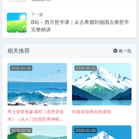
下一篇
B站 – 西方哲学课｜从古希腊到德国古典哲学
完整精讲
相关推荐
换一批

2026-02-08
2026-05-15
男士穿搭形象课程《直男穿搭
刘嘉卓指弹吉他课程
术》（从入门到高阶男神蜕
变）
2026-05-09
2026-01-09