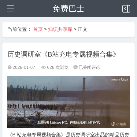
免费巴士
当前位置：
首页
>
知识共享库
> 正文
历史调研室《B站充电专属视频合集》
历
2026-01-07
628 次浏览
已关闭评论



史
调
研
室
《B
站
充
电
专
《B 站充电专属视频合集》是历史调研室出品的精品历史