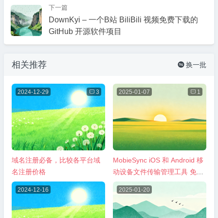
下一篇
DownKyi – 一个B站 BiliBili 视频免费下载的
GitHub 开源软件项目
相关推荐
换一批

2024-12-29

3
2025-01-07

1
域名注册必备，比较各平台域
MobieSync iOS 和 Android 移
名注册价格
动设备文件传输管理工具 免费
1年授权
2024-12-16
2025-01-20