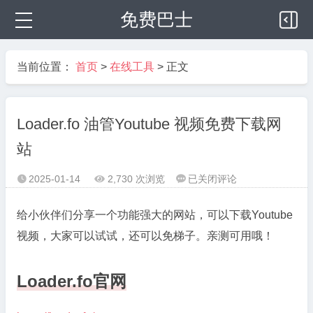
免费巴士
当前位置：
首页
>
在线工具
> 正文
Loader.fo 油管Youtube 视频免费下载网
站
Loader.fo
2025-01-14
2,730 次浏览
已关闭评论



油
管
给小伙伴们分享一个功能强大的网站，可以下载Youtube
Youtube
视频，大家可以试试，还可以免梯子。亲测可用哦！
视
频
Loader.fo官网
免
费
下