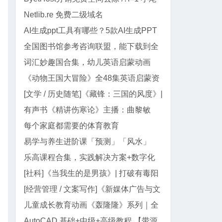
巴代码
Netlib.re 免费二级域名
AI生成ppt工具有哪些？5款AI生成PPT
工具盘点
全国图书馆参考咨询联盟，能下载到全
网99%电子书
词汇妙趣国合集，幼儿英语启蒙动画
《动物王国大冒险》全48集英语启蒙资
源｜动画+儿歌+音频+电影版
[文学 / 历史随笔]《藏锋：三国的风度》|
郭德纲三国智慧与处世真经
有声书《精讲伤寒论》主播：曲黎敏
【全138集】
每个家庭都需要的体育教育
易学与养生进阶课「预测」「风水」
「面相」迷罗授课
乐高课程合集，实践解决方案+数字化
教学资源
[社科]《当我生的是男孩》| 打破有毒阳
刚气质的女性主义养育指南
[经营管理 / 文案写作]《新媒体广告与文
案写作》| AI 时代文案创作指南
儿童成长教育动画《轰隆隆》系列｜全
20部213集，覆盖工程/交通...
AutoCAD 基础+中级+高级教程 【带源