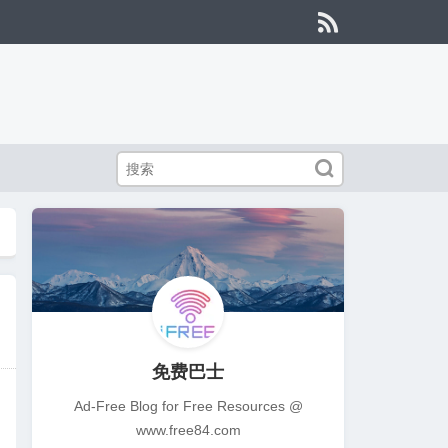


免费巴士
Ad-Free Blog for Free Resources @
www.free84.com