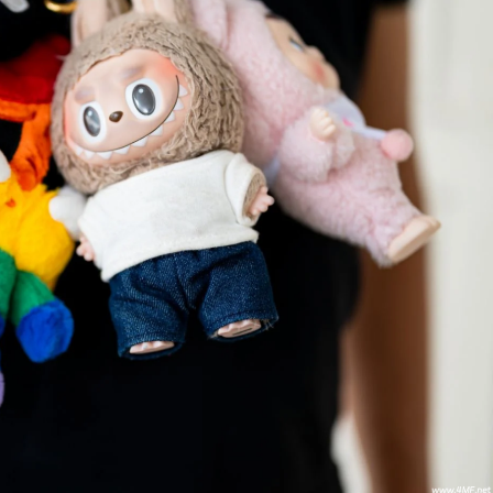
布
布
Labubu」
是
什
麼？
泡
泡
瑪
特
Pop
Mart
因
它
賺
進
282
億！