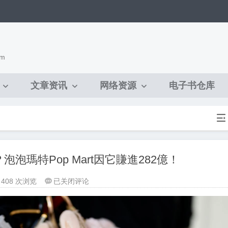
om
文章资讯
网络资源
电子书仓库

泡泡瑪特Pop Mart因它賺進282億！
爆
408 次浏览
已关闭评论

紅
的
「拉