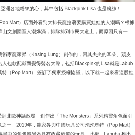
各地粉絲的心，其中包括 Blackpink Lisa 也是粉絲！
Pop Mart）店面外看到大排長龍搶著要購買娃娃的人潮嗎？根據
華山文創園區人潮爆滿，排隊排到市民大道上，而原因只有一
家龍家昇（Kasing Lung）創作的，因其尖尖的耳朵、頑皮
配戴而變得聲名大噪，包括Blackpink的Lisa就是Labub
瑪特（Pop Mart） 簽訂了獨家授權協議，以下就一起來看這股娃
）受到北歐神話啟發，創作出「The Monsters」系列精靈角色而引
色之一。2019年，龍家昇與中國玩具公司泡泡瑪特（Pop Mart）
」故事書中的角色轉變為具有收藏價值的玩具。此後，Labubu 推出