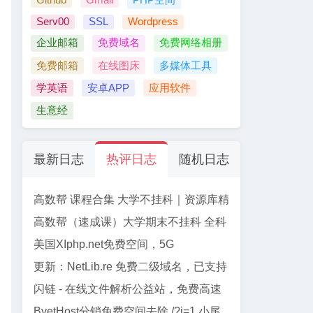
Serv00
SSL
Wordpress
企业邮箱
免费域名
免费网络相册
免费邮箱
在线图床
多媒体工具
学英语
安卓APP
应用软件
生意经
最新日志
热评日志
随机日志
高数帮 课程合集 大学不挂科｜资源库精
选
高数帮（速成课）大学期末不挂科 全科
资源合集 【61门】
美国XIphp.net免费空间，5G
PHP+Mysql, 免费SSL, Cpanel面板
更新：NetLib.re 免费二级域名，已支持
加入CF管理
闪链 - 在线文件解析公益站，免费高速
下载百度网盘文件
ByetHost分销免费空间去除 /?i=1 小尾