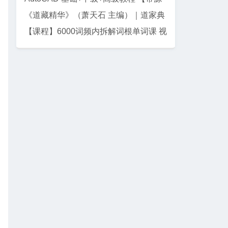
码课件】
《道藏精华》（萧天石 主编）｜道家典
籍珍藏集
【课程】6000词频内拆解词根单词课 视
频+讲义