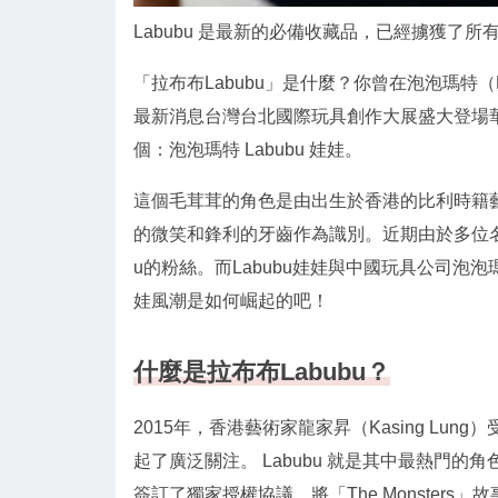
Labubu 是最新的必備收藏品，已經擄獲了所有亞洲
「拉布布Labubu」是什麼？你曾在泡泡瑪特（
最新消息台灣台北國際玩具創作大展盛大登場
個：泡泡瑪特 Labubu 娃娃。
這個毛茸茸的角色是由出生於香港的比利時籍藝術
的微笑和鋒利的牙齒作為識別。近期由於多位名人包款
u的粉絲。而Labubu娃娃與中國玩具公司泡泡
娃風潮是如何崛起的吧！
什麼是拉布布Labubu？
2015年，香港藝術家龍家昇（Kasing Lung
起了廣泛關注。 Labubu 就是其中最熱門的角
簽訂了獨家授權協議，將「The Monsters