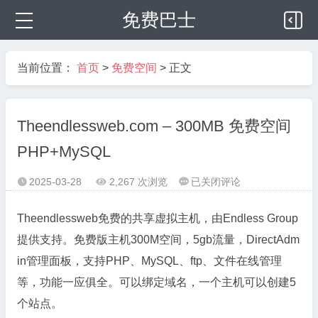
免费巴士
当前位置：
首页
>
免费空间
> 正文
Theendlessweb.com – 300MB 免费空间
PHP+MySQL
Theendlessweb.com
2025-03-28
2,267 次浏览
已关闭评论



–
300MB
Theendlessweb免费的共享虚拟主机，由Endless Group
免
提供支持。免费版主机300M空间，5gb流量，DirectAdm
费
in管理面板，支持PHP、MySQL、ftp、文件在线管理
空
等，功能一应俱全。可以绑定域名，一个主机可以创建5
间
PHP+MySQL
个站点。