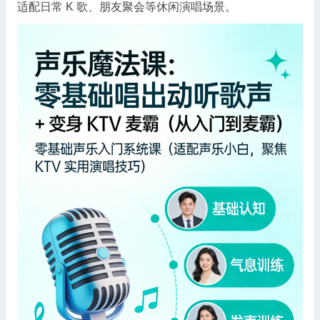
适配日常 K 歌、朋友聚会等休闲演唱场景。
出
动
听
歌
声
+
变
身
KTV
麦
霸
（从
入
门
到
麦
霸）