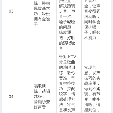
声位置，
五音不
练：捧抱
解决跑调
全，让声
甩拔基本
03
走音、声
音变得圆
功，轻松
音干涩、
润动听，
拥有金嗓
嗓子喊哑
同时学会
子
的问题，
保护嗓
练就通
子，唱歌
透、好听
不费力
的演唱嗓
音
针对 KTV
常见歌曲
的演唱训
实现气
练，教你
息、发声
音准、节
技巧的实
奏把控技
战应用，
唱歌训
巧，搭配
做到不跑
练：越唱
咬字、情
调、有节
越好听，
04
感处理方
奏、咬字
音痴秒变
法，将气
清晰、情
好声音
息和发声
感到位，