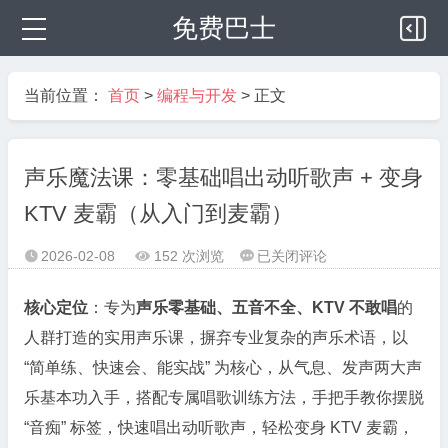
免费巴士
当前位置：
首页
>
编程与开发
> 正文
声乐魔法课：零基础唱出动听歌声 + 变身
KTV 麦霸（从入门到麦霸）
声
2026-02-08
152 次浏览
已关闭评论



乐
魔
核心定位
：专为
声乐零基础、五音不全、KTV 不敢唱
的
法
人群打造的实用声乐课，摒弃专业复杂的声乐术语，以
课：
“简单练、快速会、能实战” 为核心，从气息、发声两大声
零
乐基本功入手，搭配专属唱歌训练方法，手把手教你摆脱
基
础
“音痴” 标签，快速唱出动听歌声，轻松变身 KTV 麦霸，
唱