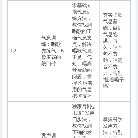
零基础专
属气息训
夯实唱歌
练方法，
气息基
教你找到
础，做到
唱歌的正
气息饱
气息训
确气息支
满、持
练：唱歌
点，解决
久，唱长
02
先练气：K
唱歌气息
句不费
歌麦霸的
不足、气
劲，唱高
敲门砖
短、唱高
音不费
音费劲的
力，告别
问题，掌
“扯着嗓子
握 K 歌实
唱”
用的气息
把控技巧
独家 “捧抱
甩拔” 发声
四步法，
掌握科学
教你找到
发声方
正确的发
法，告别
发声训