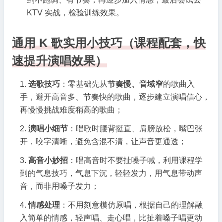
KTV 实战，检验训练效果。
通用 K 歌实用小技巧（课程配套，快
速提升演唱效果）
选歌技巧
：零基础先从
节奏慢、音域窄
的歌曲入
手，避开高音多、节奏快的歌曲，逐步建立演唱信心，
再慢慢挑战难度稍高的歌曲；
演唱小细节
：唱歌时腰背挺直、肩膀放松，嘴巴张
开，咬字清晰，避免含混不清，让声音更通透；
高音小妙招
：唱高音时不要扯嗓子喊，利用课程学
到的气息技巧，气息下沉，轻轻发力，用气息带动声
音，而非用嗓子发力；
情感处理
：不用刻意模仿原唱，根据自己的理解融
入简单的情感，轻声唱、走心唱，比扯着嗓子唱更动