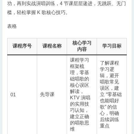
功，再到实战演唱训练，4 节课层层递进，无跳跃、无门
槛，轻松掌握 K 歌核心技巧。
表格
核心学习
课程序号
课程名称
学习目标
内容
课程学习
了解课程
框架梳
学习逻
理，零基
辑，避开
础唱歌的
唱歌常见
核心误区
误区，建
解读，
先导课
立 “零基础
01
KTV 演唱
也能唱好
的实用技
歌” 的信
巧认知，
心，明确
建立正确
后续训练
的唱歌思
重点
维